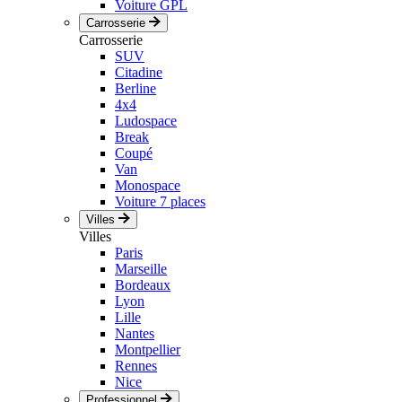
Voiture GPL
Carrosserie
Carrosserie
SUV
Citadine
Berline
4x4
Ludospace
Break
Coupé
Van
Monospace
Voiture 7 places
Villes
Villes
Paris
Marseille
Bordeaux
Lyon
Lille
Nantes
Montpellier
Rennes
Nice
Professionnel