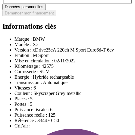
Données personnelles
Demander mon financement
Informations clés
Marque :
BMW
Modèle :
X2
Version :
xDrive25eA 220ch M Sport Euro6d-T 6cv
Finition :
M Sport
Mise en circulation :
02/11/2022
Kilométrage :
42575
Carrosserie :
SUV
Energie :
Hybride rechargeable
Transmission :
Automatique
Vitesses :
6
Couleur :
Skyscraper Grey metallic
Places :
5
Portes :
5
Puissance fiscale :
6
Puissance réelle :
125
Référence :
334470150
Crit’air :