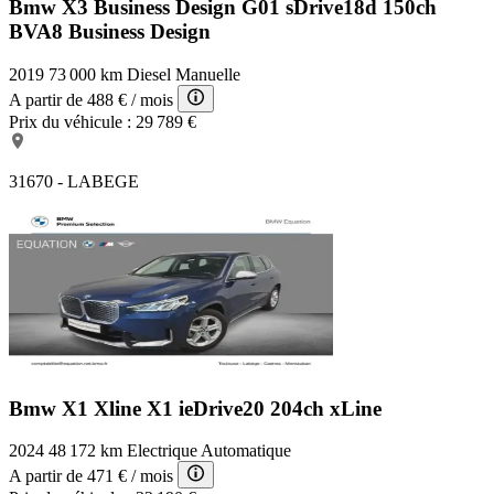
Bmw X3 Business Design
G01 sDrive18d 150ch
BVA8 Business Design
2019
73 000 km
Diesel
Manuelle
A partir de
488 €
/ mois
Prix du véhicule :
29 789 €
31670 - LABEGE
Bmw X1 Xline
X1 ieDrive20 204ch xLine
2024
48 172 km
Electrique
Automatique
A partir de
471 €
/ mois