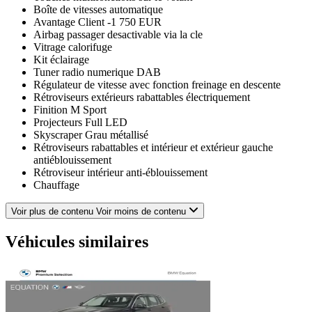
Boîte de vitesses automatique
Avantage Client -1 750 EUR
Airbag passager desactivable via la cle
Vitrage calorifuge
Kit éclairage
Tuner radio numerique DAB
Régulateur de vitesse avec fonction freinage en descente
Rétroviseurs extérieurs rabattables électriquement
Finition M Sport
Projecteurs Full LED
Skyscraper Grau métallisé
Rétroviseurs rabattables et intérieur et extérieur gauche
antiéblouissement
Rétroviseur intérieur anti-éblouissement
Chauffage
Accoudoir central avant
Pack SimpliCity
Voir plus de contenu
Voir moins de contenu
Volant M gainé cuir
Tapis de sol en velours
Véhicules similaires
Caméra de recul
Avertisseur de risque de collision et système anti collision à
basse vitesse
Accès Confort
Shadow Line M brillant
Climatisation automatique bi-zone