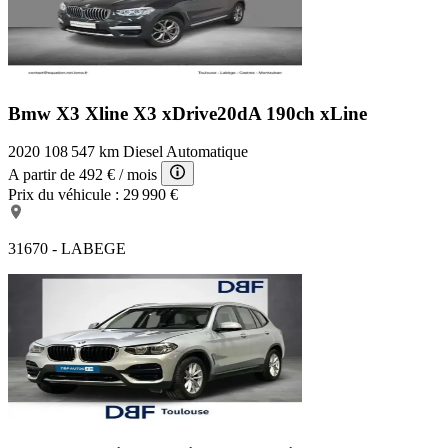
Appui lombaire ajustable
Kit aérodynamique M
Inserts décoratifs Noir brillant
Kit de mobilité
Apple CarPlay (durée illimitée)
Système de manoeuvres automatiques "Park Assist"
Bmw X3 Xline
X3 xDrive20dA 190ch xLine
Appel d'Urgence Intelligent
Services ConnectedDrive (Apps véhicule 3 ans)
2020
108 547 km
Diesel
Automatique
Services eDrive Connected
A partir de
492 €
/ mois
Avertisseur sonore pour piétons
Prix du véhicule :
29 990 €
Kit rangement
Triangle de présignalisation et trousse de premiers secours
Ecrous antivol de roues
31670 - LABEGE
Sièges avant chauffants
Jantes en alliage leger 19" style 715 M a rayons doubles
Sellerie Tissu/Similicuir Sensatec anthrazit
Systeme de navigation Business
Pack Confort
Sièges avant Sport