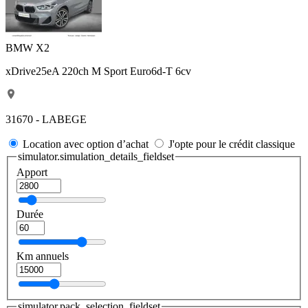
BMW X2
xDrive25eA 220ch M Sport Euro6d-T 6cv
31670 - LABEGE
Location avec option d’achat
J'opte pour le crédit classique
simulator.simulation_details_fieldset
Apport
Durée
Km annuels
simulator.pack_selection_fieldset