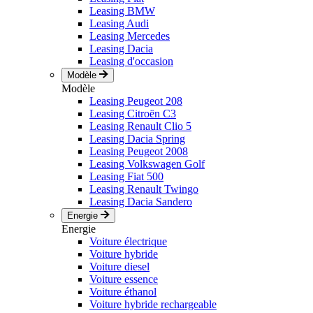
Leasing BMW
Leasing Audi
Leasing Mercedes
Leasing Dacia
Leasing d'occasion
Modèle
Modèle
Leasing Peugeot 208
Leasing Citroën C3
Leasing Renault Clio 5
Leasing Dacia Spring
Leasing Peugeot 2008
Leasing Volkswagen Golf
Leasing Fiat 500
Leasing Renault Twingo
Leasing Dacia Sandero
Energie
Energie
Voiture électrique
Voiture hybride
Voiture diesel
Voiture essence
Voiture éthanol
Voiture hybride rechargeable