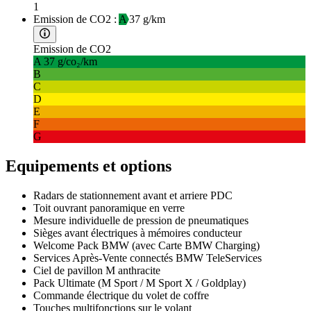
1
Emission de CO2 :
A
37 g/km
Emission de CO2
A
37 g/co₂/km
B
C
D
E
F
G
Equipements et options
Radars de stationnement avant et arriere PDC
Toit ouvrant panoramique en verre
Mesure individuelle de pression de pneumatiques
Sièges avant électriques à mémoires conducteur
Welcome Pack BMW (avec Carte BMW Charging)
Services Après-Vente connectés BMW TeleServices
Ciel de pavillon M anthracite
Pack Ultimate (M Sport / M Sport X / Goldplay)
Commande électrique du volet de coffre
Touches multifonctions sur le volant