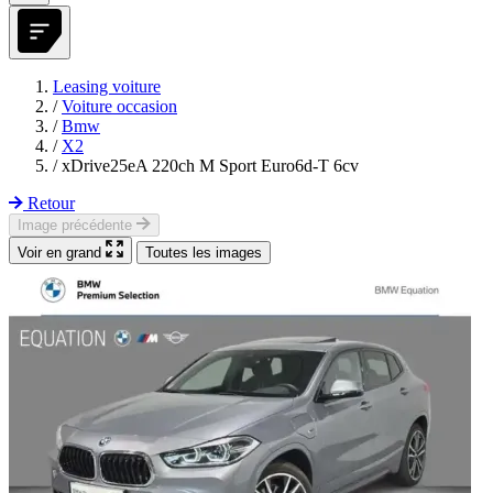
Leasing voiture
/
Voiture occasion
/
Bmw
/
X2
/
xDrive25eA 220ch M Sport Euro6d-T 6cv
Retour
Image précédente
Voir en grand
Toutes les images