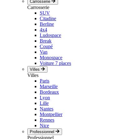
Carrosserie
Carrosserie
SUV
Citadine
Berline
4x4
Ludospace
Break
Coupé
Van
Monospace
Voiture 7 places
Villes
Villes
Paris
Marseille
Bordeaux
Lyon
Lille
Nantes
Montpellier
Rennes
Nice
Professionnel
Professionnel