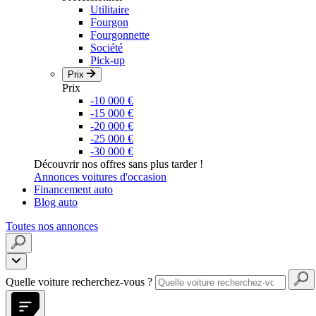
Utilitaire
Fourgon
Fourgonnette
Société
Pick-up
Prix
Prix
-10 000 €
-15 000 €
-20 000 €
-25 000 €
-30 000 €
Découvrir nos offres sans plus tarder !
Annonces voitures d'occasion
Financement auto
Blog auto
Toutes nos annonces
Quelle voiture recherchez-vous ?