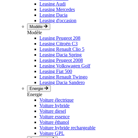
Leasing Audi
Leasing Mercedes
Leasing Dacia
Leasing d'occasion
Modèle
Modèle
Leasing Peugeot 208
Leasing Citroën C3
Leasing Renault Clio 5
Leasing Dacia Spring
Leasing Peugeot 2008
Leasing Volkswagen Golf
Leasing Fiat 500
Leasing Renault Twingo
Leasing Dacia Sandero
Energie
Energie
Voiture électrique
Voiture hybride
Voiture diesel
Voiture essence
Voiture éthanol
Voiture hybride rechargeable
Voiture GPL