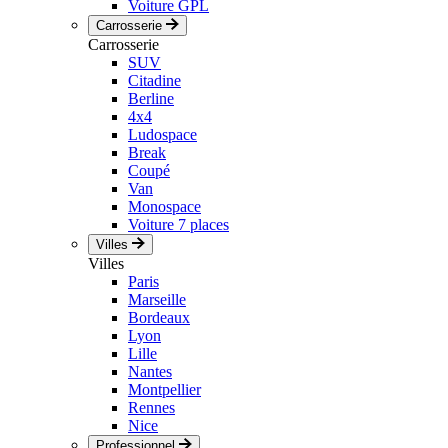
Voiture GPL
Carrosserie
Carrosserie
SUV
Citadine
Berline
4x4
Ludospace
Break
Coupé
Van
Monospace
Voiture 7 places
Villes
Villes
Paris
Marseille
Bordeaux
Lyon
Lille
Nantes
Montpellier
Rennes
Nice
Professionnel