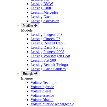
Leasing BMW
Leasing Audi
Leasing Mercedes
Leasing Dacia
Leasing d'occasion
Modèle
Modèle
Leasing Peugeot 208
Leasing Citroën C3
Leasing Renault Clio 5
Leasing Dacia Spring
Leasing Peugeot 2008
Leasing Volkswagen Golf
Leasing Fiat 500
Leasing Renault Twingo
Leasing Dacia Sandero
Energie
Energie
Voiture électrique
Voiture hybride
Voiture diesel
Voiture essence
Voiture éthanol
Voiture hybride rechargeable