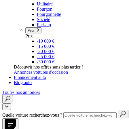
Utilitaire
Fourgon
Fourgonnette
Société
Pick-up
Prix
Prix
-10 000 €
-15 000 €
-20 000 €
-25 000 €
-30 000 €
Découvrir nos offres sans plus tarder !
Annonces voitures d'occasion
Financement auto
Blog auto
Toutes nos annonces
Quelle voiture recherchez-vous ?