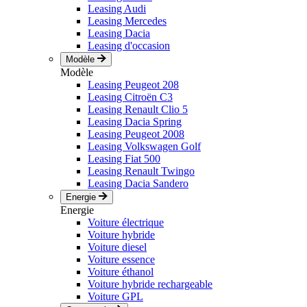
Leasing Audi
Leasing Mercedes
Leasing Dacia
Leasing d'occasion
Modèle
Modèle
Leasing Peugeot 208
Leasing Citroën C3
Leasing Renault Clio 5
Leasing Dacia Spring
Leasing Peugeot 2008
Leasing Volkswagen Golf
Leasing Fiat 500
Leasing Renault Twingo
Leasing Dacia Sandero
Energie
Energie
Voiture électrique
Voiture hybride
Voiture diesel
Voiture essence
Voiture éthanol
Voiture hybride rechargeable
Voiture GPL