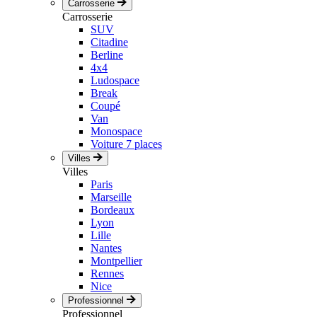
Carrosserie
Carrosserie
SUV
Citadine
Berline
4x4
Ludospace
Break
Coupé
Van
Monospace
Voiture 7 places
Villes
Villes
Paris
Marseille
Bordeaux
Lyon
Lille
Nantes
Montpellier
Rennes
Nice
Professionnel
Professionnel