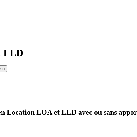
et LLD
ion
en Location LOA et LLD avec ou sans appor