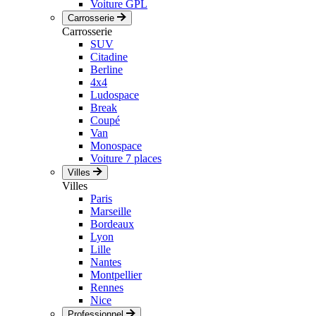
Voiture GPL
Carrosserie
Carrosserie
SUV
Citadine
Berline
4x4
Ludospace
Break
Coupé
Van
Monospace
Voiture 7 places
Villes
Villes
Paris
Marseille
Bordeaux
Lyon
Lille
Nantes
Montpellier
Rennes
Nice
Professionnel