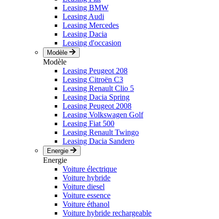
Leasing BMW
Leasing Audi
Leasing Mercedes
Leasing Dacia
Leasing d'occasion
Modèle
Modèle
Leasing Peugeot 208
Leasing Citroën C3
Leasing Renault Clio 5
Leasing Dacia Spring
Leasing Peugeot 2008
Leasing Volkswagen Golf
Leasing Fiat 500
Leasing Renault Twingo
Leasing Dacia Sandero
Energie
Energie
Voiture électrique
Voiture hybride
Voiture diesel
Voiture essence
Voiture éthanol
Voiture hybride rechargeable