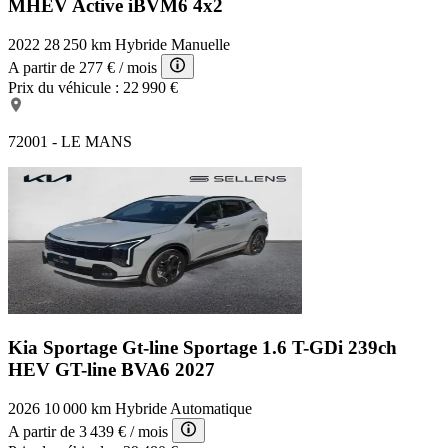
MHEV Active iBVM6 4x2
2022
28 250 km
Hybride
Manuelle
A partir de
277 €
/ mois
Prix du véhicule :
22 990 €
72001 - LE MANS
Kia Sportage Gt-line
Sportage 1.6 T-GDi 239ch
HEV GT-line BVA6 2027
2026
10 000 km
Hybride
Automatique
A partir de
3 439 €
/ mois