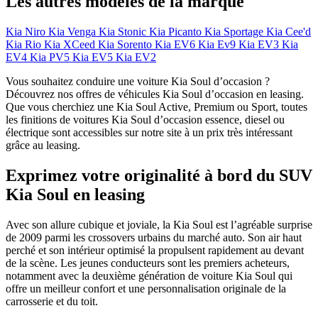
Les autres modèles de la marque
Kia Niro
Kia Venga
Kia Stonic
Kia Picanto
Kia Sportage
Kia Cee'd
Kia Rio
Kia XCeed
Kia Sorento
Kia EV6
Kia Ev9
Kia EV3
Kia
EV4
Kia PV5
Kia EV5
Kia EV2
Vous souhaitez conduire une voiture Kia Soul d’occasion ?
Découvrez nos offres de véhicules Kia Soul d’occasion en leasing.
Que vous cherchiez une Kia Soul Active, Premium ou Sport, toutes
les finitions de voitures Kia Soul d’occasion essence, diesel ou
électrique sont accessibles sur notre site à un prix très intéressant
grâce au leasing.
Exprimez votre originalité à bord du SUV
Kia Soul en leasing
Avec son allure cubique et joviale, la Kia Soul est l’agréable surprise
de 2009 parmi les crossovers urbains du marché auto. Son air haut
perché et son intérieur optimisé la propulsent rapidement au devant
de la scène. Les jeunes conducteurs sont les premiers acheteurs,
notamment avec la deuxième génération de voiture Kia Soul qui
offre un meilleur confort et une personnalisation originale de la
carrosserie et du toit.