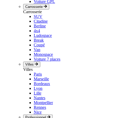
Voiture GPL
Carrosserie
Carrosserie
SUV
Citadine
Berline
4x4
Ludospace
Break
Coupé
Van
Monospace
Voiture 7 places
Villes
Villes
Paris
Marseille
Bordeaux
Lyon
Lille
Nantes
Montpellier
Rennes
Nice
Professionnel