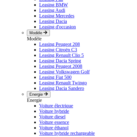
Leasing BMW
Leasing Audi
Leasing Mercedes
Leasing Dacia
Leasing d'occasion
Modèle
Modèle
Leasing Peugeot 208
Leasing Citroën C3
Leasing Renault Clio 5
Leasing Dacia Spring
Leasing Peugeot 2008
Leasing Volkswagen Golf
Leasing Fiat 500
Leasing Renault Twingo
Leasing Dacia Sandero
Energie
Energie
Voiture électrique
Voiture hybride
Voiture diesel
Voiture essence
Voiture éthanol
Voiture hybride rechargeable