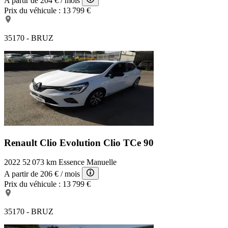
A partir de
204 €
/ mois
Prix du véhicule :
13 799 €
35170 - BRUZ
Renault Clio Evolution
Clio TCe 90
2022
52 073 km
Essence
Manuelle
A partir de
206 €
/ mois
Prix du véhicule :
13 799 €
35170 - BRUZ