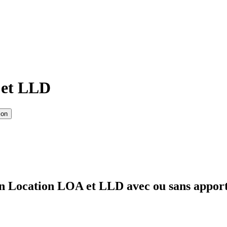
 et LLD
ion
en Location LOA et LLD avec ou sans apport