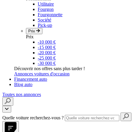
Utilitaire
Fourgon
Fourgonnette
Société
Pick-up
Prix
Prix
-10 000 €
-15 000 €
-20 000 €
-25 000 €
-30 000 €
Découvrir nos offres sans plus tarder !
Annonces voitures d'occasion
Financement auto
Blog auto
Toutes nos annonces
Quelle voiture recherchez-vous ?