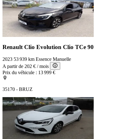
Renault Clio Evolution
Clio TCe 90
2023
53 939 km
Essence
Manuelle
A partir de
202 €
/ mois
Prix du véhicule :
13 999 €
35170 - BRUZ