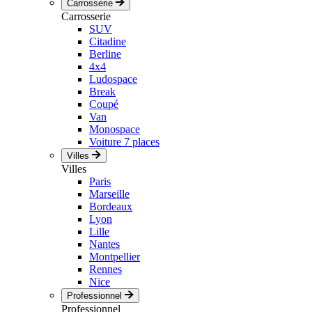
Carrosserie
Carrosserie
SUV
Citadine
Berline
4x4
Ludospace
Break
Coupé
Van
Monospace
Voiture 7 places
Villes
Villes
Paris
Marseille
Bordeaux
Lyon
Lille
Nantes
Montpellier
Rennes
Nice
Professionnel
Professionnel