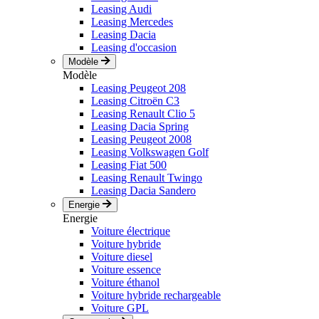
Leasing Audi
Leasing Mercedes
Leasing Dacia
Leasing d'occasion
Modèle
Modèle
Leasing Peugeot 208
Leasing Citroën C3
Leasing Renault Clio 5
Leasing Dacia Spring
Leasing Peugeot 2008
Leasing Volkswagen Golf
Leasing Fiat 500
Leasing Renault Twingo
Leasing Dacia Sandero
Energie
Energie
Voiture électrique
Voiture hybride
Voiture diesel
Voiture essence
Voiture éthanol
Voiture hybride rechargeable
Voiture GPL