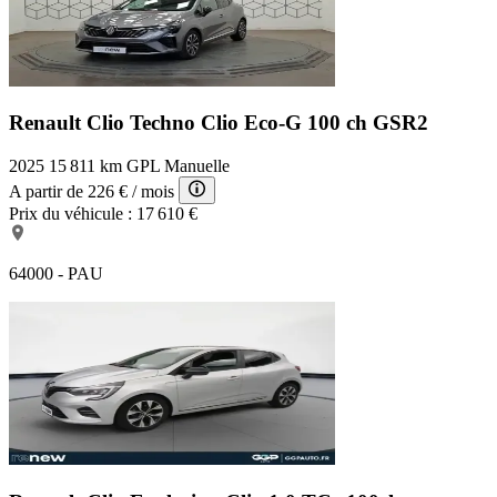
Renault Clio Techno
Clio Eco-G 100 ch GSR2
2025
15 811 km
GPL
Manuelle
A partir de
226 €
/ mois
Prix du véhicule :
17 610 €
64000 - PAU