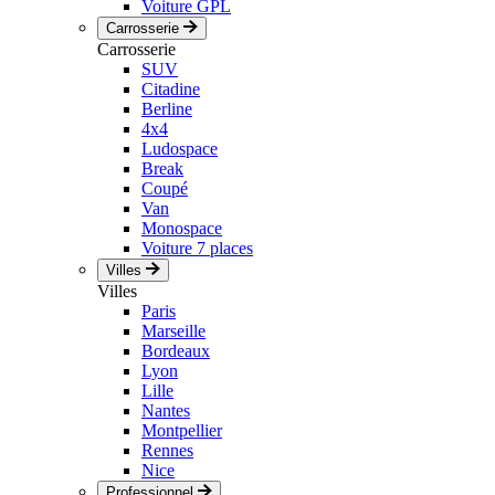
Voiture GPL
Carrosserie
Carrosserie
SUV
Citadine
Berline
4x4
Ludospace
Break
Coupé
Van
Monospace
Voiture 7 places
Villes
Villes
Paris
Marseille
Bordeaux
Lyon
Lille
Nantes
Montpellier
Rennes
Nice
Professionnel