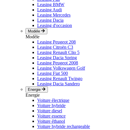
Leasing BMW
Leasing Audi
Leasing Mercedes
Leasing Dacia
Leasing d'occasion
Modèle
Modèle
Leasing Peugeot 208
Leasing Citroën C3
Leasing Renault Clio 5
Leasing Dacia Spring
Leasing Peugeot 2008
Leasing Volkswagen Golf
Leasing Fiat 500
Leasing Renault Twingo
Leasing Dacia Sandero
Energie
Energie
Voiture électrique
Voiture hybride
Voiture diesel
Voiture essence
Voiture éthanol
Voiture hybride rechargeable