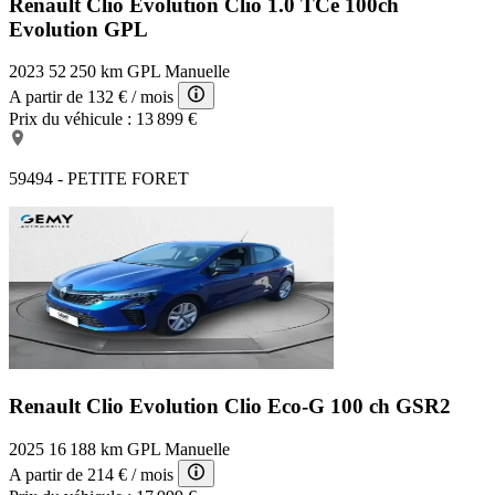
Renault Clio Evolution
Clio 1.0 TCe 100ch
Evolution GPL
2023
52 250 km
GPL
Manuelle
A partir de
132 €
/ mois
Prix du véhicule :
13 899 €
59494 - PETITE FORET
Renault Clio Evolution
Clio Eco-G 100 ch GSR2
2025
16 188 km
GPL
Manuelle
A partir de
214 €
/ mois