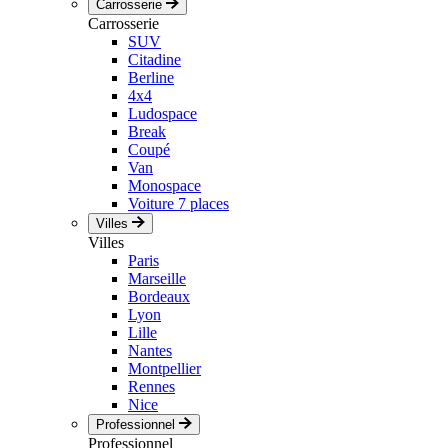
Carrosserie
Carrosserie
SUV
Citadine
Berline
4x4
Ludospace
Break
Coupé
Van
Monospace
Voiture 7 places
Villes
Villes
Paris
Marseille
Bordeaux
Lyon
Lille
Nantes
Montpellier
Rennes
Nice
Professionnel
Professionnel