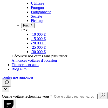
Utilitaire
Fourgon
Fourgonnette
Société
Pick-up
Prix
Prix
-10 000 €
-15 000 €
-20 000 €
-25 000 €
-30 000 €
Découvrir nos offres sans plus tarder !
Annonces voitures d'occasion
Financement auto
Blog auto
Toutes nos annonces
Quelle voiture recherchez-vous ?