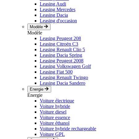
Leasing Audi
Leasing Mercedes
Leasing Dacia
Leasing d'occasion
Modèle
Modèle
Leasing Peugeot 208
Leasing Citroën C3
Leasing Renault Clio 5
Leasing Dacia Spring
Leasing Peugeot 2008
Leasing Volkswagen Golf
Leasing Fiat 500
Leasing Renault Twingo
Leasing Dacia Sandero
Energie
Energie
Voiture électrique
Voiture hybride
Voiture diesel
Voiture essence
Voiture éthanol
Voiture hybride rechargeable
Voiture GPL