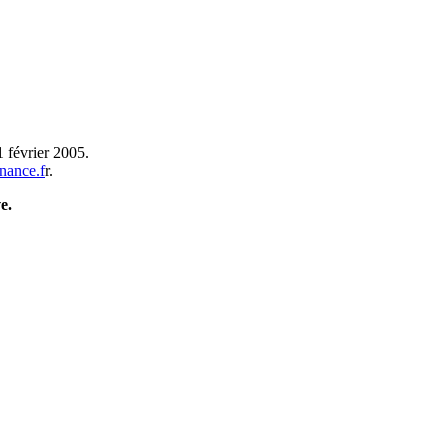
1 février 2005.
inance.f
r.
e.