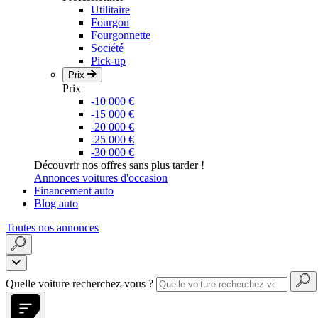
Utilitaire
Fourgon
Fourgonnette
Société
Pick-up
Prix
Prix
-10 000 €
-15 000 €
-20 000 €
-25 000 €
-30 000 €
Découvrir nos offres sans plus tarder !
Annonces voitures d'occasion
Financement auto
Blog auto
Toutes nos annonces
Quelle voiture recherchez-vous ?