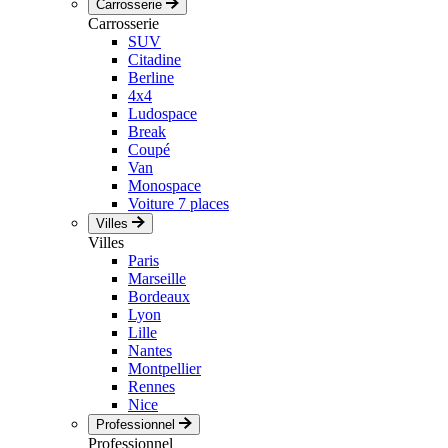
Carrosserie
Carrosserie
SUV
Citadine
Berline
4x4
Ludospace
Break
Coupé
Van
Monospace
Voiture 7 places
Villes
Villes
Paris
Marseille
Bordeaux
Lyon
Lille
Nantes
Montpellier
Rennes
Nice
Professionnel
Professionnel