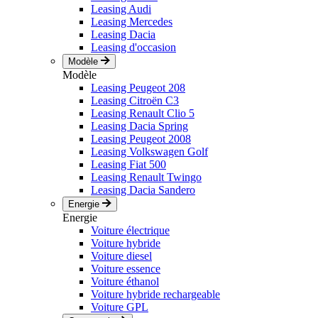
Leasing Audi
Leasing Mercedes
Leasing Dacia
Leasing d'occasion
Modèle
Modèle
Leasing Peugeot 208
Leasing Citroën C3
Leasing Renault Clio 5
Leasing Dacia Spring
Leasing Peugeot 2008
Leasing Volkswagen Golf
Leasing Fiat 500
Leasing Renault Twingo
Leasing Dacia Sandero
Energie
Energie
Voiture électrique
Voiture hybride
Voiture diesel
Voiture essence
Voiture éthanol
Voiture hybride rechargeable
Voiture GPL