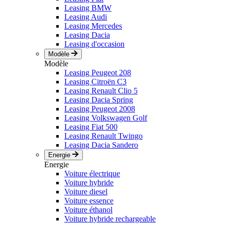
Leasing BMW
Leasing Audi
Leasing Mercedes
Leasing Dacia
Leasing d'occasion
Modèle
Modèle
Leasing Peugeot 208
Leasing Citroën C3
Leasing Renault Clio 5
Leasing Dacia Spring
Leasing Peugeot 2008
Leasing Volkswagen Golf
Leasing Fiat 500
Leasing Renault Twingo
Leasing Dacia Sandero
Energie
Energie
Voiture électrique
Voiture hybride
Voiture diesel
Voiture essence
Voiture éthanol
Voiture hybride rechargeable