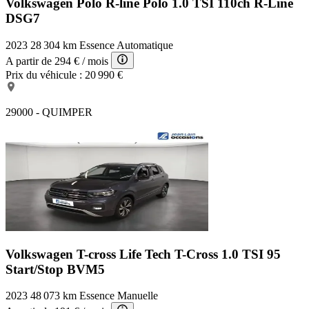
Volkswagen Polo R-line
Polo 1.0 TSI 110ch R-Line
DSG7
2023
28 304 km
Essence
Automatique
A partir de
294 €
/ mois
Prix du véhicule :
20 990 €
29000 - QUIMPER
Volkswagen T-cross Life Tech
T-Cross 1.0 TSI 95
Start/Stop BVM5
2023
48 073 km
Essence
Manuelle