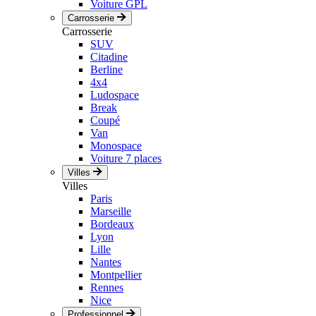
Voiture GPL
Carrosserie
Carrosserie
SUV
Citadine
Berline
4x4
Ludospace
Break
Coupé
Van
Monospace
Voiture 7 places
Villes
Villes
Paris
Marseille
Bordeaux
Lyon
Lille
Nantes
Montpellier
Rennes
Nice
Professionnel