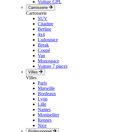
Voiture GPL
Carrosserie
Carrosserie
SUV
Citadine
Berline
4x4
Ludospace
Break
Coupé
Van
Monospace
Voiture 7 places
Villes
Villes
Paris
Marseille
Bordeaux
Lyon
Lille
Nantes
Montpellier
Rennes
Nice
Professionnel