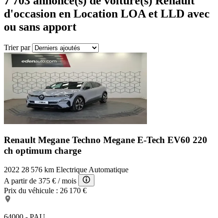
7 703
annonce(s) de voiture(s) Renault
d'occasion en Location LOA et LLD avec
ou sans apport
Trier par
Renault Megane Techno
Megane E-Tech EV60 220
ch optimum charge
2022
28 576 km
Electrique
Automatique
A partir de
375 €
/ mois
Prix du véhicule :
26 170 €
64000 - PAU