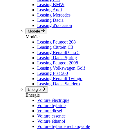
Leasing BMW
Leasing Audi
Leasing Mercedes
Leasing Dacia
Leasing d'occasion
Modèle
Modèle
Leasing Peugeot 208
Leasing Citroën C3
Leasing Renault Clio 5
Leasing Dacia Spring
Leasing Peugeot 2008
Leasing Volkswagen Golf
Leasing Fiat 500
Leasing Renault Twingo
Leasing Dacia Sandero
Energie
Energie
Voiture électrique
Voiture hybride
Voiture diesel
Voiture essence
Voiture éthanol
Voiture hybride rechargeable