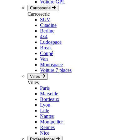
Voiture GPL
Carrosserie
Carrosserie
SUV
Citadine
Berline
4x4
Ludospace
Break
Coupé
Van
Monospace
Voiture 7 places
Villes
Villes
Paris
Marseille
Bordeaux
Lyon
Lille
Nantes
Montpellier
Rennes
Nice
Professionnel