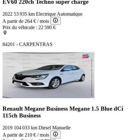
EV60 220ch Techno super charge
2022
53 935 km
Electrique
Automatique
A partir de
264 €
/ mois
Prix du véhicule :
22 590 €
84201 - CARPENTRAS
Renault Megane Business
Megane 1.5 Blue dCi
115ch Business
2019
104 033 km
Diesel
Manuelle
A partir de
210 €
/ mois