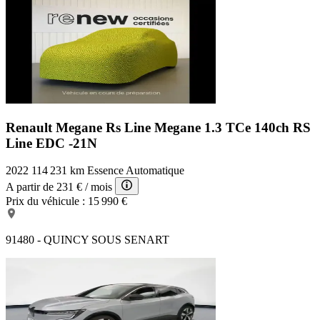
Renault Megane Rs Line
Megane 1.3 TCe 140ch RS
Line EDC -21N
2022
114 231 km
Essence
Automatique
A partir de
231 €
/ mois
Prix du véhicule :
15 990 €
91480 - QUINCY SOUS SENART