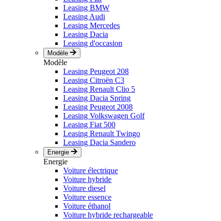
Leasing BMW
Leasing Audi
Leasing Mercedes
Leasing Dacia
Leasing d'occasion
Modèle
Modèle
Leasing Peugeot 208
Leasing Citroën C3
Leasing Renault Clio 5
Leasing Dacia Spring
Leasing Peugeot 2008
Leasing Volkswagen Golf
Leasing Fiat 500
Leasing Renault Twingo
Leasing Dacia Sandero
Energie
Energie
Voiture électrique
Voiture hybride
Voiture diesel
Voiture essence
Voiture éthanol
Voiture hybride rechargeable