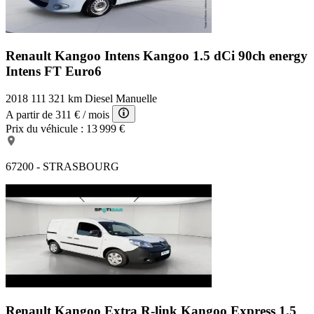
Renault Kangoo Intens
Kangoo 1.5 dCi 90ch energy
Intens FT Euro6
2018
111 321 km
Diesel
Manuelle
A partir de
311 €
/ mois
Prix du véhicule :
13 999 €
67200 - STRASBOURG
Renault Kangoo Extra R-link
Kangoo Express 1.5