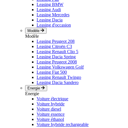
Leasing BMW
Leasing Audi
Leasing Mercedes
Leasing Dacia
Leasing d'occasion
Modèle
Modèle
Leasing Peugeot 208
Leasing Citroën C3
Leasing Renault Clio 5
Leasing Dacia Spring
Leasing Peugeot 2008
Leasing Volkswagen Golf
Leasing Fiat 500
Leasing Renault Twingo
Leasing Dacia Sandero
Energie
Energie
Voiture électrique
Voiture hybride
Voiture diesel
Voiture essence
Voiture éthanol
Voiture hybride rechargeable