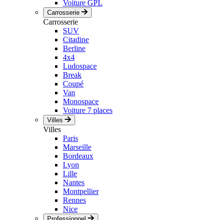
Voiture GPL
Carrosserie
Carrosserie
SUV
Citadine
Berline
4x4
Ludospace
Break
Coupé
Van
Monospace
Voiture 7 places
Villes
Villes
Paris
Marseille
Bordeaux
Lyon
Lille
Nantes
Montpellier
Rennes
Nice
Professionnel