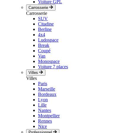
Voiture GPL
Carrosserie
Carrosserie
SUV
Citadine
Berline
4x4
Ludospace
Break
Coupé
Van
Monospace
Voiture 7 places
Villes
Villes
Paris
Marseille
Bordeaux
Lyon
Lille
Nantes
Montpellier
Rennes
Nice
Professionnel