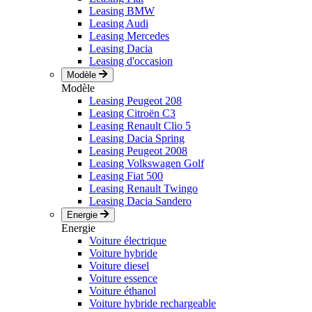
Leasing BMW
Leasing Audi
Leasing Mercedes
Leasing Dacia
Leasing d'occasion
Modèle
Modèle
Leasing Peugeot 208
Leasing Citroën C3
Leasing Renault Clio 5
Leasing Dacia Spring
Leasing Peugeot 2008
Leasing Volkswagen Golf
Leasing Fiat 500
Leasing Renault Twingo
Leasing Dacia Sandero
Energie
Energie
Voiture électrique
Voiture hybride
Voiture diesel
Voiture essence
Voiture éthanol
Voiture hybride rechargeable