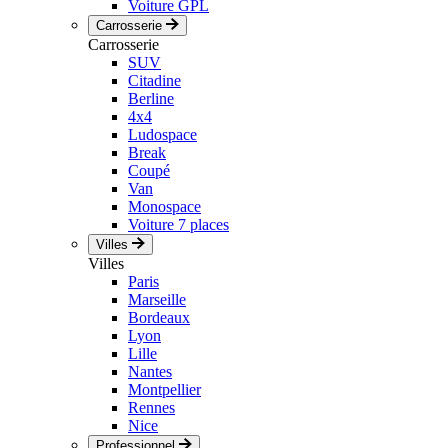
Voiture GPL
Carrosserie
Carrosserie
SUV
Citadine
Berline
4x4
Ludospace
Break
Coupé
Van
Monospace
Voiture 7 places
Villes
Villes
Paris
Marseille
Bordeaux
Lyon
Lille
Nantes
Montpellier
Rennes
Nice
Professionnel