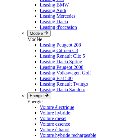
Leasing BMW
Leasing Audi
Leasing Mercedes
Leasing Dacia
Leasing d'occasion
Modèle
Modèle
Leasing Peugeot 208
Leasing Citroën C3
Leasing Renault Clio 5
Leasing Dacia Spring
Leasing Peugeot 2008
Leasing Volkswagen Golf
Leasing Fiat 500
Leasing Renault Twingo
Leasing Dacia Sandero
Energie
Energie
Voiture électrique
Voiture hybride
Voiture diesel
Voiture essence
Voiture éthanol
Voiture hybride rechargeable