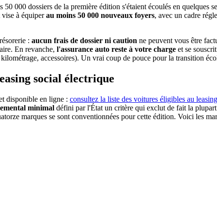
les 50 000 dossiers de la première édition s'étaient écoulés en quelques 
 vise à équiper
au moins 50 000 nouveaux foyers
, avec un cadre régl
résorerie :
aucun frais de dossier ni caution
ne peuvent vous être fact
taire. En revanche,
l'assurance auto reste à votre charge
et se souscri
e kilométrage, accessoires). Un vrai coup de pouce pour la transition é
easing social électrique
et disponible en ligne :
consultez la liste des voitures éligibles au leasin
nemental minimal
défini par l'État un critère qui exclut de fait la plupa
 Quatorze marques se sont conventionnées pour cette édition. Voici les mar