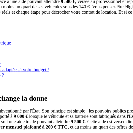
râce à une aide pouvant atteindre
9 500 €
, versée au professionnel et ré
au moins un quart de ses véhicules sous les 140 €. Vous pensez être élig
ais réels et chaque étape pour décrocher votre contrat de location. Et si 
trique
?
es adaptées à votre budget !
o ?
i change la donne
bventionné par l'État. Son principe est simple : les pouvoirs publics pr
 porté à
9 000 €
lorsque le véhicule et sa batterie sont fabriqués dans 
E soit une aide totale pouvant atteindre
9 500 €
. Cette aide est versée di
yer mensuel plafonné à 200 € TTC
, et au moins un quart des offres d