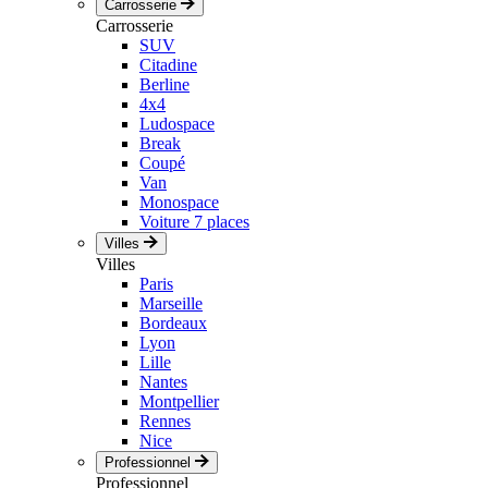
Carrosserie
Carrosserie
SUV
Citadine
Berline
4x4
Ludospace
Break
Coupé
Van
Monospace
Voiture 7 places
Villes
Villes
Paris
Marseille
Bordeaux
Lyon
Lille
Nantes
Montpellier
Rennes
Nice
Professionnel
Professionnel