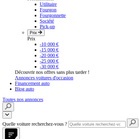
Utilitaire
Fourgon
Fourgonnette
Société
Pick-up
Prix
Prix
-10 000 €
-15 000 €
-20 000 €
-25 000 €
-30 000 €
Découvrir nos offres sans plus tarder !
Annonces voitures d'occasion
Financement auto
Blog auto
Toutes nos annonces
Quelle voiture recherchez-vous ?