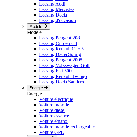
Leasing Audi
Leasing Mercedes
Leasing Dacia
Leasing d'occasion
Modèle
Modèle
Leasing Peugeot 208
Leasing Citroën C3
Leasing Renault Clio 5
Leasing Dacia Spring
Leasing Peugeot 2008
Leasing Volkswagen Golf
Leasing Fiat 500
Leasing Renault Twingo
Leasing Dacia Sandero
Energie
Energie
Voiture électrique
Voiture hybride
Voiture diesel
Voiture essence
Voiture éthanol
Voiture hybride rechargeable
Voiture GPL