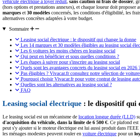
véhicule électrique à loyer réduit
,
sans caution ni frais de dossier
, g
(hors options et prestations annexes), et chaque loueur doit proposer 
marques
et
30 modèles
concernés, les conditions d'éligibilité, les fr
alternatives concrètes adaptées à votre budget.
Sommaire
Leasing social électrique : le dispositif qui change la donne
Les 14 marques et 30 modèles éligibles au leasing social élec
Les 6 voitures les moins chères en leasing social
Qui peut en bénéficier et sous quelles conditions ?
Les étapes à suivre pour s'inscrire au leasing social
Quels sont les avantages concrets du leasing social en 2026 
Pas éligibles ? Vivacar.fr consultez notre sélection de voitur
Pourquoi choisir Vivacar.fr pour votre contrat de leasing aut
Quelles sont les alternatives au leasing social ?
FAQ
Leasing social électrique
: le dispositif qu
Le leasing social est un mécanisme de
location longue durée (LLD)
su
d'acquisition du véhicule, dans la limite de 6 500 €
. Ce plafond est
peut s'y ajouter si le moteur électrique est lui aussi produit dans l'EE
les ménages modestes peuvent rouler en
voiture électrique
pour un
lo