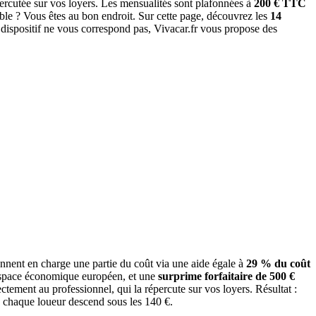
percutée sur vos loyers. Les mensualités sont plafonnées à
200 € TTC
ible ? Vous êtes au bon endroit. Sur cette page, découvrez les
14
ce dispositif ne vous correspond pas, Vivacar.fr vous propose des
ennent en charge une partie du coût via une aide égale à
29 % du coût
l'Espace économique européen, et une
surprime forfaitaire de 500 €
rectement au professionnel, qui la répercute sur vos loyers. Résultat :
e chaque loueur descend sous les 140 €.