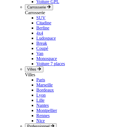
Voiture GPL
Carrosserie
Carrosserie
SUV
Citadine
Berline
4x4
Ludospace
Break
Coupé
Van
Monospace
Voiture 7 places
Villes
Villes
Paris
Marseille
Bordeaux
Lyon
Lille
Nantes
Montpellier
Rennes
Nice
Professionnel