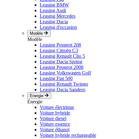
Leasing BMW
Leasing Audi
Leasing Mercedes
Leasing Dacia
Leasing d'occasion
Modèle
Modèle
Leasing Peugeot 208
Leasing Citroën C3
Leasing Renault Clio 5
Leasing Dacia Spring
Leasing Peugeot 2008
Leasing Volkswagen Golf
Leasing Fiat 500
Leasing Renault Twingo
Leasing Dacia Sandero
Energie
Energie
Voiture électrique
Voiture hybride
Voiture diesel
Voiture essence
Voiture éthanol
Voiture hybride rechargeable