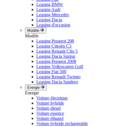
Leasing BMW
Leasing Audi
Leasing Mercedes
Leasing Dacia
Leasing d'occasion
Modèle
Modèle
Leasing Peugeot 208
Leasing Citroën C3
Leasing Renault Clio 5
Leasing Dacia Spring
Leasing Peugeot 2008
Leasing Volkswagen Golf
Leasing Fiat 500
Leasing Renault Twingo
Leasing Dacia Sandero
Energie
Energie
Voiture électrique
Voiture hybride
Voiture diesel
Voiture essence
Voiture éthanol
Voiture hybride rechargeable