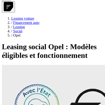
Leasing voiture
/
Financement auto
/
Leasing
/
Social
/
Opel
Leasing social Opel : Modèles
éligibles et fonctionnement