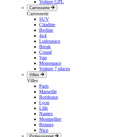
Voiture GPL
Carrosserie
Carrosserie
SUV
Citadine
Berline
4x4
Ludospace
Break
Coupé
Van
Monospace
Voiture 7 places
Villes
Villes
Paris
Marseille
Bordeaux
Lyon
Lille
Nantes
Montpellier
Rennes
Nice
Professionnel