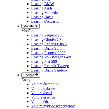
Leasing BMW
Leasing Audi
Leasing Mercedes
Leasing Dacia
Leasing d'occasion
Modèle
Modèle
Leasing Peugeot 208
Leasing Citroën C3
Leasing Renault Clio 5
Leasing Dacia Spring
Leasing Peugeot 2008
Leasing Volkswagen Golf
Leasing Fiat 500
Leasing Renault Twingo
Leasing Dacia Sandero
Energie
Energie
Voiture électrique
Voiture hybride
Voiture diesel
Voiture essence
Voiture éthanol
Voiture hybride rechargeable