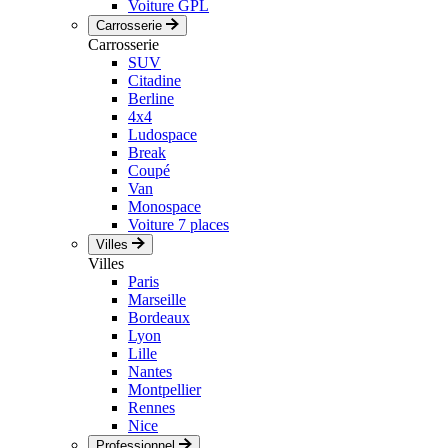
Voiture GPL
Carrosserie
Carrosserie
SUV
Citadine
Berline
4x4
Ludospace
Break
Coupé
Van
Monospace
Voiture 7 places
Villes
Villes
Paris
Marseille
Bordeaux
Lyon
Lille
Nantes
Montpellier
Rennes
Nice
Professionnel