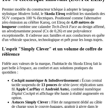
Premier modèle du constructeur tchèque à adopter le langage
stylistique
Modern Solid
, le
Skoda Elroq
redéfinit les standards des
SUV compacts 100 % électriques. Positionné comme l'alternative
zéro émission au célèbre Karoq, cet Elroq de
4,49 mètres de
longueur
combine une calandre
Tech-Deck Face
au design affirmé,
un aérodynamisme poussé (Cx de 0,26) et une polyvalence
exceptionnelle. Il s'adresse aux familles et aux conducteurs en quête
d'un véhicule spacieux, technologique et prêt pour les longs trajets.
L'esprit "Simply Clever" et un volume de coffre de
référence
Fidèle aux valeurs de la marque, l'habitacle du Skoda Elroq fait la
part belle à l'espace, au confort et aux solutions pratiques du
quotidien :
Cockpit numérique & Infodivertissement :
Écran central
tactile suspendu de
13 pouces
de série (avec réplication sans
fil
Apple CarPlay
et
Android Auto
), combiné numérique
Digital Cockpit
et affichage tête haute à réalité augmentée en
option.
Astuces Simply Clever :
Filet de rangement dédié au câble
de charge sous le couvre-bagages, grattoir à givre dans le