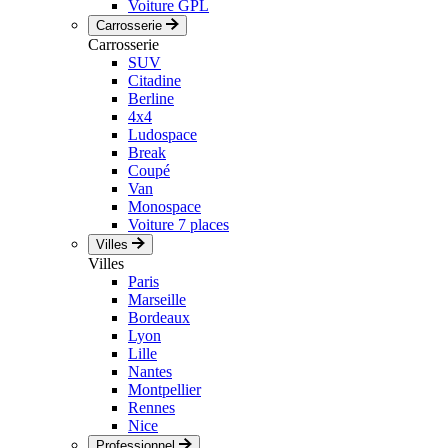
Voiture GPL
Carrosserie
Carrosserie
SUV
Citadine
Berline
4x4
Ludospace
Break
Coupé
Van
Monospace
Voiture 7 places
Villes
Villes
Paris
Marseille
Bordeaux
Lyon
Lille
Nantes
Montpellier
Rennes
Nice
Professionnel