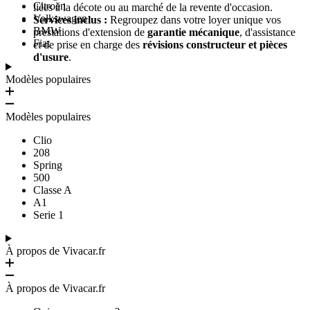
Citroën
liées à la décote ou au marché de la revente d'occasion.
Volkswagen
Services inclus :
Regroupez dans votre loyer unique vos
BMW
prestations d'extension de
garantie mécanique
, d'assistance
Fiat
et de prise en charge des
révisions constructeur et pièces
d'usure
.
Modèles populaires
Modèles populaires
Clio
208
Spring
500
Classe A
A1
Serie 1
À propos de Vivacar.fr
À propos de Vivacar.fr