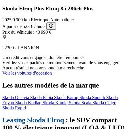
Skoda Elroq Plus
Elroq 85 286ch Plus
2025
9 900 km
Electrique
Automatique
A partir de
523 €
/ mois
Prix du véhicule :
40 990 €
22300 - LANNION
Un crédit vous engage et doit être remboursé.
Vérifiez vos capacités de remboursement avant de vous engager.
Aucun résultat ne correspond à ma recherche
Voir les voitures d'occasion
Les autres modèles de la marque
Skoda Octavia
Skoda Fabia
Skoda Karoq
Skoda Superb
Skoda
Enyaq
Skoda Kodiaq
Skoda Kamiq
Skoda Scala
Skoda Citigo
Skoda Rapid
Leasing Skoda Elroq
: le SUV compact
100 % électrique innovant (LOA & LLD)