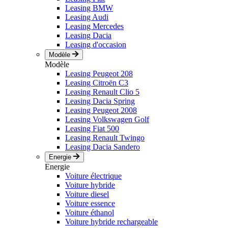
Leasing BMW
Leasing Audi
Leasing Mercedes
Leasing Dacia
Leasing d'occasion
Modèle
Modèle
Leasing Peugeot 208
Leasing Citroën C3
Leasing Renault Clio 5
Leasing Dacia Spring
Leasing Peugeot 2008
Leasing Volkswagen Golf
Leasing Fiat 500
Leasing Renault Twingo
Leasing Dacia Sandero
Energie
Energie
Voiture électrique
Voiture hybride
Voiture diesel
Voiture essence
Voiture éthanol
Voiture hybride rechargeable