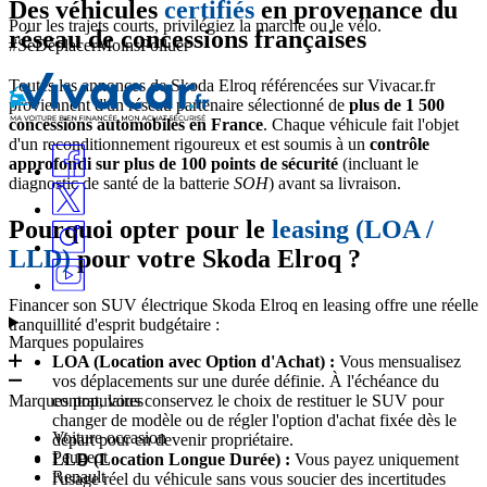
Des véhicules
certifiés
en provenance du
Pour les trajets courts, privilégiez la marche ou le vélo.
réseau de concessions françaises
#SeDéplacerMoinsPolluer
Toutes les annonces de Skoda Elroq référencées sur Vivacar.fr
proviennent d'un réseau partenaire sélectionné de
plus de 1 500
concessions automobiles en France
. Chaque véhicule fait l'objet
d'un reconditionnement rigoureux et est soumis à un
contrôle
approfondi sur plus de 100 points de sécurité
(incluant le
diagnostic de santé de la batterie
SOH
) avant sa livraison.
Pourquoi opter pour le
leasing (LOA /
LLD)
pour votre Skoda Elroq ?
Financer son SUV électrique Skoda Elroq en leasing offre une réelle
tranquillité d'esprit budgétaire :
Marques populaires
LOA (Location avec Option d'Achat) :
Vous mensualisez
vos déplacements sur une durée définie. À l'échéance du
Marques populaires
contrat, vous conservez le choix de restituer le SUV pour
changer de modèle ou de régler l'option d'achat fixée dès le
Voiture occasion
départ pour en devenir propriétaire.
Peugeot
LLD (Location Longue Durée) :
Vous payez uniquement
Renault
l'usage réel du véhicule sans vous soucier des incertitudes