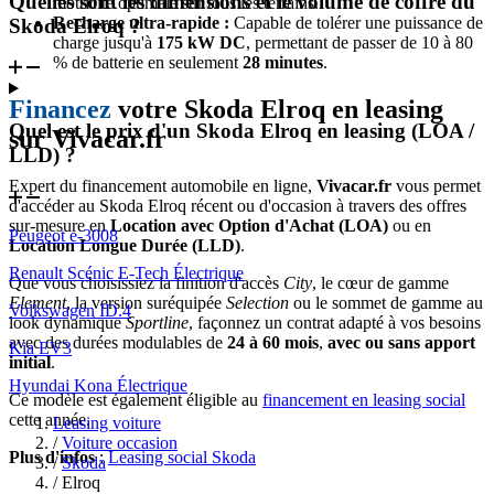
Quelles sont les dimensions et le volume de coffre du
motricité optimale sur tous les terrains.
Recharge ultra-rapide :
Capable de tolérer une puissance de
Skoda Elroq ?
charge jusqu'à
175 kW DC
, permettant de passer de 10 à 80
% de batterie en seulement
28 minutes
.
Financez
votre Skoda Elroq en leasing
Quel est le prix d'un Skoda Elroq en leasing (LOA /
sur Vivacar.fr
LLD) ?
Expert du financement automobile en ligne,
Vivacar.fr
vous permet
d'accéder au Skoda Elroq récent ou d'occasion à travers des offres
sur-mesure en
Location avec Option d'Achat (LOA)
ou en
Peugeot e-3008
Location Longue Durée (LLD)
.
Renault Scénic E-Tech Électrique
Que vous choisissiez la finition d'accès
City
, le cœur de gamme
Element
, la version suréquipée
Selection
ou le sommet de gamme au
Volkswagen ID.4
look dynamique
Sportline
, façonnez un contrat adapté à vos besoins
avec des durées modulables de
24 à 60 mois
,
avec ou sans apport
Kia EV3
initial
.
Hyundai Kona Électrique
Ce modèle est également éligible au
financement en leasing social
cette année.
Leasing voiture
/
Voiture occasion
Plus d'infos
:
Leasing social Skoda
/
Skoda
/
Elroq