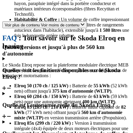
hayon, parapluie intégré dans la portière conducteur et
matériaux intérieurs écoresponsables (fibres Recytitan et
Technofil).
Habitabilité & Coffre :
Un volume de coffre impressionnant
de
470 litres
sous tablette (incluant 48 litres de rangements
Voir plus de contenu
Voir moins de contenu
astucieux dans l'habitacle), extensible jusqu'à
1 580 litres
une
fois la banquette arrière rabattue.
FAQ
: Tout savoir sur le Skoda Elroq en
leasing
Quatre versions et jusqu'à plus de 560 km
d'autonomie
Le Skoda Elroq repose sur la plateforme modulaire électrique MEB
Quelles sont les finitions disponibles sur le Skoda
du groupe Volkswagen et se décline en plusieurs configurations de
batteries et motorisations :
Elroq ?
Elroq 50 (170 ch / 125 kW) :
Batterie de
55 kWh
(52 kWh
nets) offrant jusqu'à
375 km d'autonomie (WLTP)
.
Elroq 60 (204 ch / 150 kW) :
Batterie de
63 kWh
(59 kWh
nets) pour une autonomie atteignant
400 km (WLTP)
.
Quelle est l'autonomie réelle du Skoda Elroq ?
Elroq 85 (285 ch / 210 kW) :
Batterie haute capacité de
82
kWh
(77 kWh nets) offrant jusqu'à
560 km d'autonomie
mixte (WLTP)
en version transmission arrière (Propulsion).
Elroq 85x (299 ch / 220 kW) :
Version à transmission
intégrale (4x4) équipée de deux moteurs électriques pour une