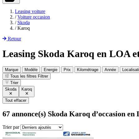
Leasing voiture
/
Voiture occasion
/
Skoda
/
Karoq
Retour
Leasing Skoda Karoq en LOA e
Marque
Modèle
Energie
Prix
Kilométrage
Année
Localisat
Tous les filtres
Filtrer
Trier
Skoda
Karoq
Tout effacer
67
annonce(s) Skoda Karoq d’occasion en 
Trier par