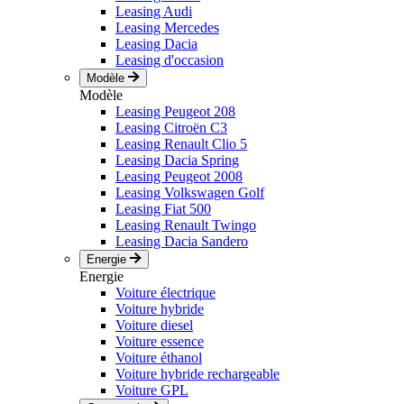
Leasing Audi
Leasing Mercedes
Leasing Dacia
Leasing d'occasion
Modèle
Modèle
Leasing Peugeot 208
Leasing Citroën C3
Leasing Renault Clio 5
Leasing Dacia Spring
Leasing Peugeot 2008
Leasing Volkswagen Golf
Leasing Fiat 500
Leasing Renault Twingo
Leasing Dacia Sandero
Energie
Energie
Voiture électrique
Voiture hybride
Voiture diesel
Voiture essence
Voiture éthanol
Voiture hybride rechargeable
Voiture GPL