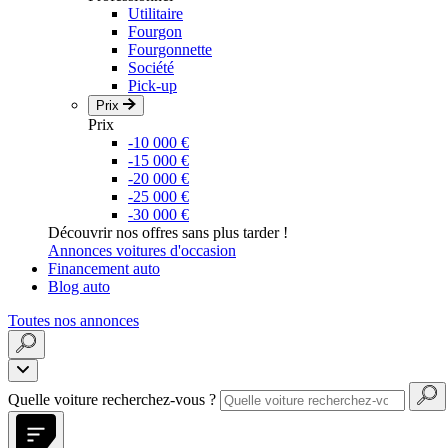
Utilitaire
Fourgon
Fourgonnette
Société
Pick-up
Prix
Prix
-10 000 €
-15 000 €
-20 000 €
-25 000 €
-30 000 €
Découvrir nos offres sans plus tarder !
Annonces voitures d'occasion
Financement auto
Blog auto
Toutes nos annonces
Quelle voiture recherchez-vous ?