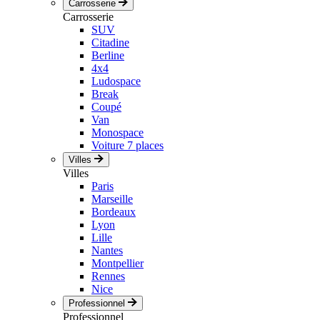
Carrosserie
Carrosserie
SUV
Citadine
Berline
4x4
Ludospace
Break
Coupé
Van
Monospace
Voiture 7 places
Villes
Villes
Paris
Marseille
Bordeaux
Lyon
Lille
Nantes
Montpellier
Rennes
Nice
Professionnel
Professionnel