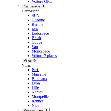
Voiture GPL
Carrosserie
Carrosserie
SUV
Citadine
Berline
4x4
Ludospace
Break
Coupé
Van
Monospace
Voiture 7 places
Villes
Villes
Paris
Marseille
Bordeaux
Lyon
Lille
Nantes
Montpellier
Rennes
Nice
Professionnel