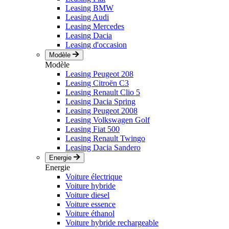
Leasing BMW
Leasing Audi
Leasing Mercedes
Leasing Dacia
Leasing d'occasion
Modèle
Modèle
Leasing Peugeot 208
Leasing Citroën C3
Leasing Renault Clio 5
Leasing Dacia Spring
Leasing Peugeot 2008
Leasing Volkswagen Golf
Leasing Fiat 500
Leasing Renault Twingo
Leasing Dacia Sandero
Energie
Energie
Voiture électrique
Voiture hybride
Voiture diesel
Voiture essence
Voiture éthanol
Voiture hybride rechargeable