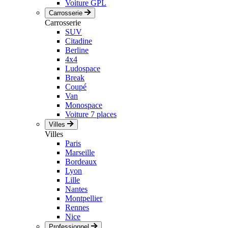
Voiture GPL
Carrosserie
Carrosserie
SUV
Citadine
Berline
4x4
Ludospace
Break
Coupé
Van
Monospace
Voiture 7 places
Villes
Villes
Paris
Marseille
Bordeaux
Lyon
Lille
Nantes
Montpellier
Rennes
Nice
Professionnel