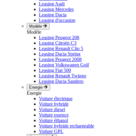
Leasing Audi
Leasing Mercedes
Leasing Dacia
Leasing d'occasion
Modèle
Modèle
Leasing Peugeot 208
Leasing Citroën C3
Leasing Renault Clio 5
Leasing Dacia Spring
Leasing Peugeot 2008
Leasing Volkswagen Golf
Leasing Fiat 500
Leasing Renault Twingo
Leasing Dacia Sandero
Energie
Energie
Voiture électrique
Voiture hybride
Voiture diesel
Voiture essence
Voiture éthanol
Voiture hybride rechargeable
Voiture GPL