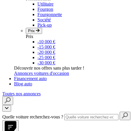
Utilitaire
Fourgon
Fourgonnette
Société
Pick-up
Prix
Prix
-10 000 €
-15 000 €
-20 000 €
-25 000 €
-30 000 €
Découvrir nos offres sans plus tarder !
Annonces voitures d'occasion
Financement auto
Blog auto
Toutes nos annonces
Quelle voiture recherchez-vous ?