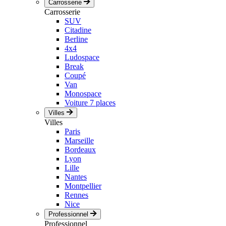
Carrosserie
Carrosserie
SUV
Citadine
Berline
4x4
Ludospace
Break
Coupé
Van
Monospace
Voiture 7 places
Villes
Villes
Paris
Marseille
Bordeaux
Lyon
Lille
Nantes
Montpellier
Rennes
Nice
Professionnel
Professionnel