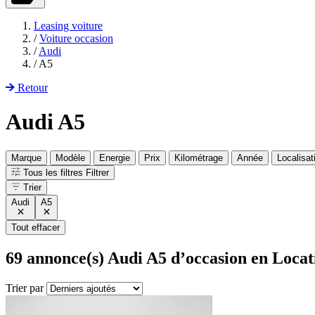
Leasing voiture
/
Voiture occasion
/
Audi
/
A5
Retour
Audi A5
Marque
Modèle
Energie
Prix
Kilométrage
Année
Localisat
Tous les filtres
Filtrer
Trier
Audi
A5
Tout effacer
69
annonce(s) Audi A5 d’occasion en Locat
Trier par