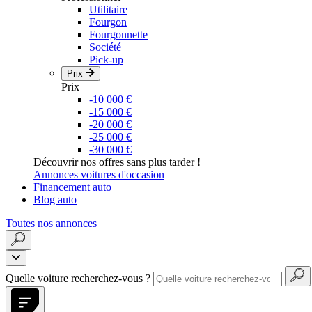
Utilitaire
Fourgon
Fourgonnette
Société
Pick-up
Prix
Prix
-10 000 €
-15 000 €
-20 000 €
-25 000 €
-30 000 €
Découvrir nos offres sans plus tarder !
Annonces voitures d'occasion
Financement auto
Blog auto
Toutes nos annonces
Quelle voiture recherchez-vous ?