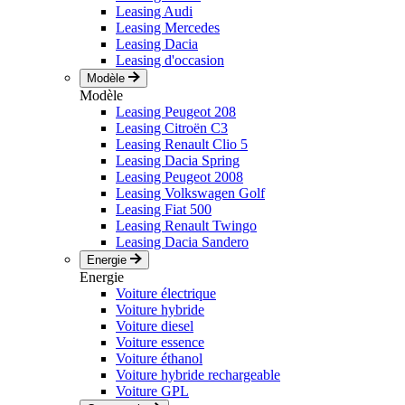
Leasing Audi
Leasing Mercedes
Leasing Dacia
Leasing d'occasion
Modèle
Modèle
Leasing Peugeot 208
Leasing Citroën C3
Leasing Renault Clio 5
Leasing Dacia Spring
Leasing Peugeot 2008
Leasing Volkswagen Golf
Leasing Fiat 500
Leasing Renault Twingo
Leasing Dacia Sandero
Energie
Energie
Voiture électrique
Voiture hybride
Voiture diesel
Voiture essence
Voiture éthanol
Voiture hybride rechargeable
Voiture GPL