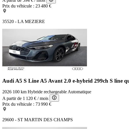
A partir de
594 €
/ mois
Prix du véhicule :
23 480 €
35520 - LA MEZIERE
Audi A5 S Line
A5 Avant 2.0 e-hybrid 299ch S line qu
2026
100 km
Hybride rechargeable
Automatique
A partir de
1 120 €
/ mois
Prix du véhicule :
73 990 €
29600 - ST MARTIN DES CHAMPS