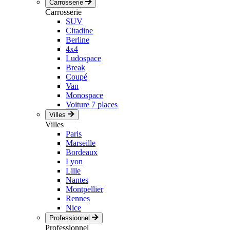
Carrosserie
Carrosserie
SUV
Citadine
Berline
4x4
Ludospace
Break
Coupé
Van
Monospace
Voiture 7 places
Villes
Villes
Paris
Marseille
Bordeaux
Lyon
Lille
Nantes
Montpellier
Rennes
Nice
Professionnel
Professionnel