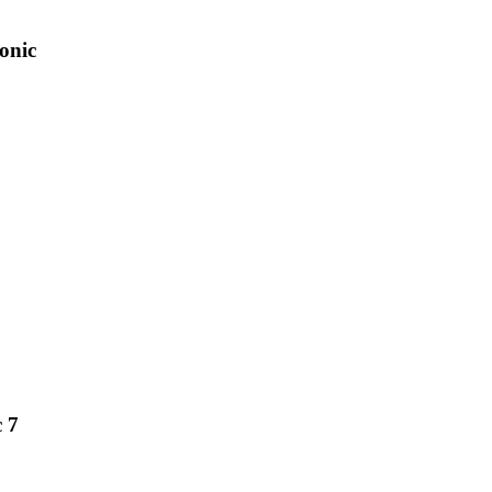
onic
c 7