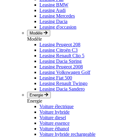
Leasing BMW
Leasing Audi
Leasing Mercedes
Leasing Dacia
Leasing d'occasion
Modèle
Modèle
Leasing Peugeot 208
Leasing Citroën C3
Leasing Renault Clio 5
Leasing Dacia Spring
Leasing Peugeot 2008
Leasing Volkswagen Golf
Leasing Fiat 500
Leasing Renault Twingo
Leasing Dacia Sandero
Energie
Energie
Voiture électrique
Voiture hybride
Voiture diesel
Voiture essence
Voiture éthanol
Voiture hybride rechargeable