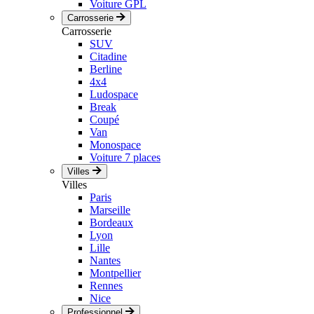
Voiture GPL
Carrosserie
Carrosserie
SUV
Citadine
Berline
4x4
Ludospace
Break
Coupé
Van
Monospace
Voiture 7 places
Villes
Villes
Paris
Marseille
Bordeaux
Lyon
Lille
Nantes
Montpellier
Rennes
Nice
Professionnel