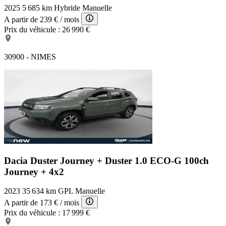
2025
5 685 km
Hybride
Manuelle
A partir de
239 €
/ mois
Prix du véhicule :
26 990 €
30900 - NIMES
Dacia Duster Journey +
Duster 1.0 ECO-G 100ch
Journey + 4x2
2023
35 634 km
GPL
Manuelle
A partir de
173 €
/ mois
Prix du véhicule :
17 999 €