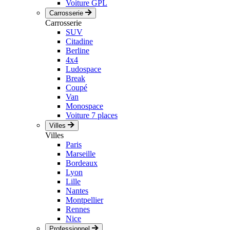
Voiture GPL
Carrosserie
Carrosserie
SUV
Citadine
Berline
4x4
Ludospace
Break
Coupé
Van
Monospace
Voiture 7 places
Villes
Villes
Paris
Marseille
Bordeaux
Lyon
Lille
Nantes
Montpellier
Rennes
Nice
Professionnel