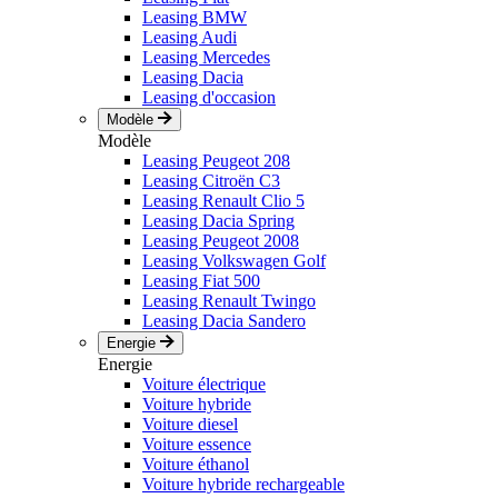
Leasing BMW
Leasing Audi
Leasing Mercedes
Leasing Dacia
Leasing d'occasion
Modèle
Modèle
Leasing Peugeot 208
Leasing Citroën C3
Leasing Renault Clio 5
Leasing Dacia Spring
Leasing Peugeot 2008
Leasing Volkswagen Golf
Leasing Fiat 500
Leasing Renault Twingo
Leasing Dacia Sandero
Energie
Energie
Voiture électrique
Voiture hybride
Voiture diesel
Voiture essence
Voiture éthanol
Voiture hybride rechargeable