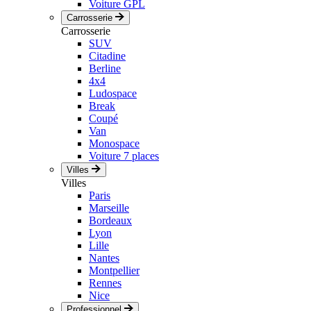
Voiture GPL
Carrosserie
Carrosserie
SUV
Citadine
Berline
4x4
Ludospace
Break
Coupé
Van
Monospace
Voiture 7 places
Villes
Villes
Paris
Marseille
Bordeaux
Lyon
Lille
Nantes
Montpellier
Rennes
Nice
Professionnel