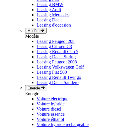
Leasing BMW
Leasing Audi
Leasing Mercedes
Leasing Dacia
Leasing d'occasion
Modèle
Modèle
Leasing Peugeot 208
Leasing Citroën C3
Leasing Renault Clio 5
Leasing Dacia Spring
Leasing Peugeot 2008
Leasing Volkswagen Golf
Leasing Fiat 500
Leasing Renault Twingo
Leasing Dacia Sandero
Energie
Energie
Voiture électrique
Voiture hybride
Voiture diesel
Voiture essence
Voiture éthanol
Voiture hybride rechargeable