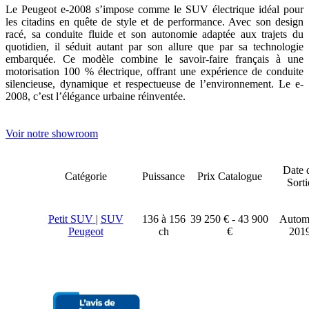
Le Peugeot e-2008 s’impose comme le SUV électrique idéal pour
les citadins en quête de style et de performance. Avec son design
racé, sa conduite fluide et son autonomie adaptée aux trajets du
quotidien, il séduit autant par son allure que par sa technologie
embarquée. Ce modèle combine le savoir-faire français à une
motorisation 100 % électrique, offrant une expérience de conduite
silencieuse, dynamique et respectueuse de l’environnement. Le e-
2008, c’est l’élégance urbaine réinventée.
Voir notre showroom
Date 
Catégorie
Puissance
Prix Catalogue
Sorti
Petit SUV
|
SUV
136 à 156
39 250 € - 43 900
Autom
Peugeot
ch
€
201