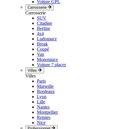
Voiture GPL
Carrosserie
Carrosserie
SUV
Citadine
Berline
4x4
Ludospace
Break
Coupé
Van
Monospace
Voiture 7 places
Villes
Villes
Paris
Marseille
Bordeaux
Lyon
Lille
Nantes
Montpellier
Rennes
Nice
Professionnel