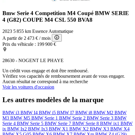
Bmw Serie 4 Competition
M4 Coupé BMW SERIE
4 (G82) COUPE M4 CSL 550 BVA8
2023
5 855 km
Essence
Automatique
A partir de
2 473 €
/ mois
Prix du véhicule :
199 900 €
28630 - NOGENT LE PHAYE
Un crédit vous engage et doit être remboursé.
Vérifiez vos capacités de remboursement avant de vous engager.
Aucun résultat ne correspond à ma recherche
Voir les voitures d'occasion
Les autres modèles de la marque
BMW i3
BMW I4
BMW i5
BMW I7
BMW i8
BMW M2
BMW
M3
BMW M5
BMW Serie 1
BMW Serie 2
BMW Serie 3
BMW
Serie 4
BMW Serie 5
BMW Serie 7
BMW Serie 8
BMW ix1
BMW
ix
BMW Ix2
BMW Ix3
BMW X1
BMW X2
BMW X3
BMW X4
BMW X5 G05
BMW X6
BMW X7
BMW Xm
BMW Z4 (G29)