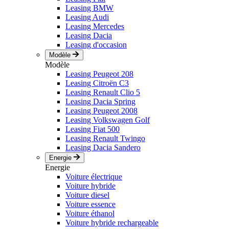
Leasing BMW
Leasing Audi
Leasing Mercedes
Leasing Dacia
Leasing d'occasion
Modèle
Modèle
Leasing Peugeot 208
Leasing Citroën C3
Leasing Renault Clio 5
Leasing Dacia Spring
Leasing Peugeot 2008
Leasing Volkswagen Golf
Leasing Fiat 500
Leasing Renault Twingo
Leasing Dacia Sandero
Energie
Energie
Voiture électrique
Voiture hybride
Voiture diesel
Voiture essence
Voiture éthanol
Voiture hybride rechargeable