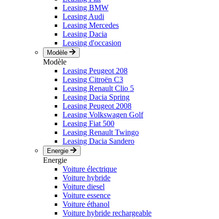
Leasing BMW
Leasing Audi
Leasing Mercedes
Leasing Dacia
Leasing d'occasion
Modèle
Modèle
Leasing Peugeot 208
Leasing Citroën C3
Leasing Renault Clio 5
Leasing Dacia Spring
Leasing Peugeot 2008
Leasing Volkswagen Golf
Leasing Fiat 500
Leasing Renault Twingo
Leasing Dacia Sandero
Energie
Energie
Voiture électrique
Voiture hybride
Voiture diesel
Voiture essence
Voiture éthanol
Voiture hybride rechargeable