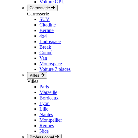
Voiture GPL
Carrosserie
Carrosserie
SUV
Citadine
Berline
4x4
Ludospace
Break
Coupé
Van
Monospace
Voiture 7 places
Villes
Villes
Paris
Marseille
Bordeaux
Lyon
Lille
Nantes
Montpellier
Rennes
Nice
Professionnel