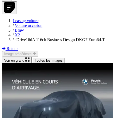
Leasing voiture
/
Voiture occasion
/
Bmw
/
X2
/
sDrive16dA 116ch Business Design DKG7 Euro6d-T
Retour
Image précédente
Voir en grand
Toutes les images