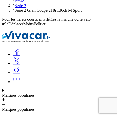
/
Bmw
/
Serie 2
/
Série 2 Gran Coupé 218i 136ch M Sport
Pour les trajets courts, privilégiez la marche ou le vélo.
#SeDéplacerMoinsPolluer
Marques populaires
Marques populaires