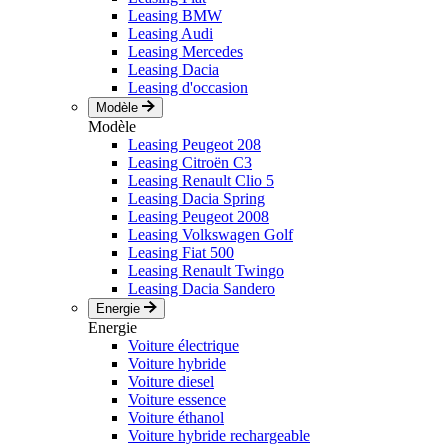
Leasing BMW
Leasing Audi
Leasing Mercedes
Leasing Dacia
Leasing d'occasion
Modèle
Modèle
Leasing Peugeot 208
Leasing Citroën C3
Leasing Renault Clio 5
Leasing Dacia Spring
Leasing Peugeot 2008
Leasing Volkswagen Golf
Leasing Fiat 500
Leasing Renault Twingo
Leasing Dacia Sandero
Energie
Energie
Voiture électrique
Voiture hybride
Voiture diesel
Voiture essence
Voiture éthanol
Voiture hybride rechargeable