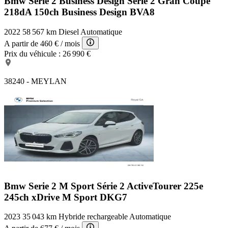
Bmw Serie 2 Business Design
Série 2 Gran Coupé
218dA 150ch Business Design BVA8
2022
58 567 km
Diesel
Automatique
A partir de
460 €
/ mois
Prix du véhicule :
26 990 €
38240 - MEYLAN
Bmw Serie 2 M Sport
Série 2 ActiveTourer 225e
245ch xDrive M Sport DKG7
2023
35 043 km
Hybride rechargeable
Automatique