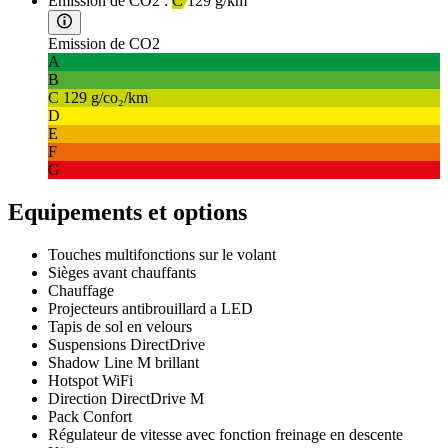
Emission de CO2 :
C
129 g/km
Emission de CO2
A
B
C
129 g/co₂/km
D
E
F
G
Equipements et options
Touches multifonctions sur le volant
Sièges avant chauffants
Chauffage
Projecteurs antibrouillard a LED
Tapis de sol en velours
Suspensions DirectDrive
Shadow Line M brillant
Hotspot WiFi
Direction DirectDrive M
Pack Confort
Régulateur de vitesse avec fonction freinage en descente