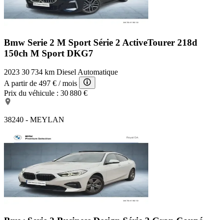
Kit éclairage
Ecrous antivol de roues
Parking Assistant
Appel d'Urgence Intelligent
Cuir 'Dakota' avec perforations Mokka
Bmw Serie 2 M Sport
Série 2 ActiveTourer 218d
150ch M Sport DKG7
2023
30 734 km
Diesel
Automatique
A partir de
497 €
/ mois
Prix du véhicule :
30 880 €
38240 - MEYLAN