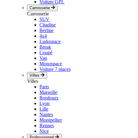
Voiture GPL
Carrosserie
Carrosserie
SUV
Citadine
Berline
4x4
Ludospace
Break
Coupé
Van
Monospace
Voiture 7 places
Villes
Villes
Paris
Marseille
Bordeaux
Lyon
Lille
Nantes
Montpellier
Rennes
Nice
Professionnel