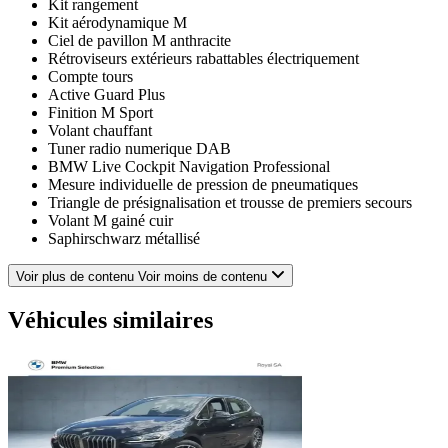
Kit rangement
Kit aérodynamique M
Ciel de pavillon M anthracite
Rétroviseurs extérieurs rabattables électriquement
Compte tours
Active Guard Plus
Finition M Sport
Volant chauffant
Tuner radio numerique DAB
BMW Live Cockpit Navigation Professional
Mesure individuelle de pression de pneumatiques
Triangle de présignalisation et trousse de premiers secours
Volant M gainé cuir
Saphirschwarz métallisé
Pack Connected Professional (dont Apple CarPlay et Google
Android Auto)
Voir plus de contenu
Voir moins de contenu
Roue secours dimension réduite
Services ConnectedDrive (Apps véhicule 3 ans)
Véhicules similaires
Equipements spécifiques UE
Appui lombaire ajustable
Inserts décoratifs "Illuminated Boston"
Services Apres-Vente connectes et ConnectedDrive
Fixation i-Size ou Isofix à l'avant avec désactivation de
l'airbag passager
Sièges avant Sport