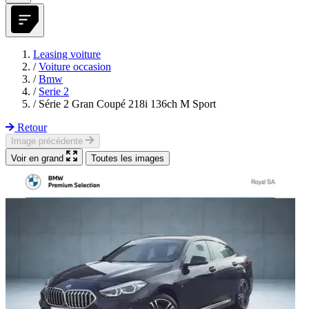
Leasing voiture
/
Voiture occasion
/
Bmw
/
Serie 2
/
Série 2 Gran Coupé 218i 136ch M Sport
Retour
Image précédente
Voir en grand
Toutes les images