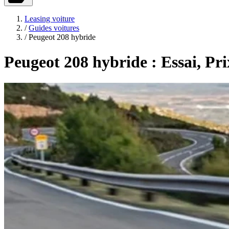
Leasing voiture
/
Guides voitures
/
Peugeot 208 hybride
Peugeot 208 hybride : Essai, Pr