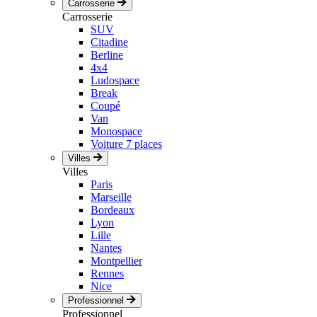
Carrosserie
Carrosserie
SUV
Citadine
Berline
4x4
Ludospace
Break
Coupé
Van
Monospace
Voiture 7 places
Villes
Villes
Paris
Marseille
Bordeaux
Lyon
Lille
Nantes
Montpellier
Rennes
Nice
Professionnel
Professionnel