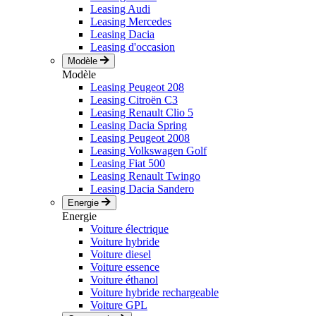
Leasing Audi
Leasing Mercedes
Leasing Dacia
Leasing d'occasion
Modèle
Modèle
Leasing Peugeot 208
Leasing Citroën C3
Leasing Renault Clio 5
Leasing Dacia Spring
Leasing Peugeot 2008
Leasing Volkswagen Golf
Leasing Fiat 500
Leasing Renault Twingo
Leasing Dacia Sandero
Energie
Energie
Voiture électrique
Voiture hybride
Voiture diesel
Voiture essence
Voiture éthanol
Voiture hybride rechargeable
Voiture GPL