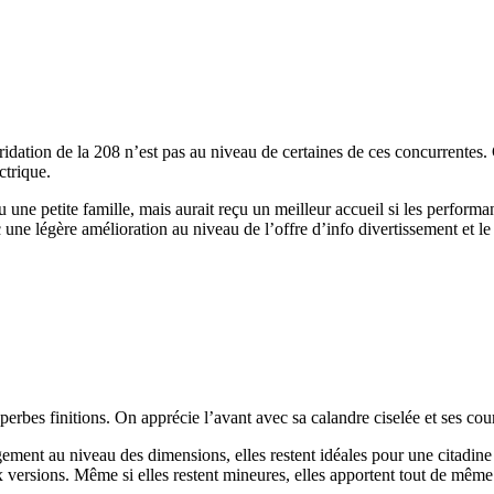
dation de la 208 n’est pas au niveau de certaines de ces concurrentes. C
ctrique.
ou une petite famille, mais aurait reçu un meilleur accueil si les perform
 une légère amélioration au niveau de l’offre d’info divertissement et le p
bes finitions. On apprécie l’avant avec sa calandre ciselée et ses courb
ement au niveau des dimensions, elles restent idéales pour une citadine
ux versions. Même si elles restent mineures, elles apportent tout de mêm