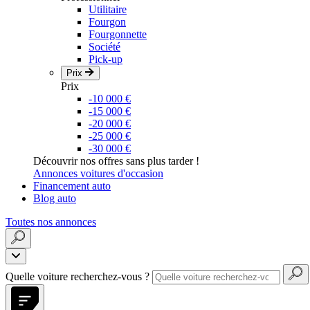
Utilitaire
Fourgon
Fourgonnette
Société
Pick-up
Prix
Prix
-10 000 €
-15 000 €
-20 000 €
-25 000 €
-30 000 €
Découvrir nos offres sans plus tarder !
Annonces voitures d'occasion
Financement auto
Blog auto
Toutes nos annonces
Quelle voiture recherchez-vous ?