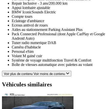
Repair Inclusive - 3 ans/200.000 km
Appui lombaire ajustable
BMW IconicSounds Electric
Compte tours
Eclairage d'ambiance
Ecrous antivol de roues
Aides au stationnement Parking Assistant Plus
Pack Connected Professional (dont Apple CarPlay et Google
Android Auto)
Tuner radio numerique DAB
Caméra d'habitacle
Personal eSim
Volant M gainé cuir
Système de voyage multifonction Travel & Comfort
Boîte de vitesses automatique avec palettes au volant
Pack Confort
Sièges avant ventilés
Voir plus de contenu
Voir moins de contenu
Projecteurs Advanced Full LED
Avertisseur sonore pour piétons
Véhicules similaires
Triangle de présignalisation et trousse de premiers secours
Schwarz
Toit vitré panoramique
Sièges avant et arrière chauffants
Pack Evasion
Pack Extérieur BMW Iconic Glow avec calandre illuminée