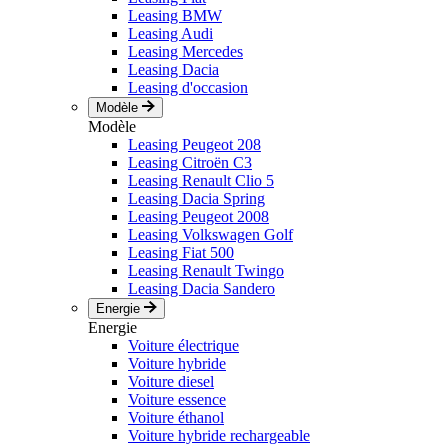
Leasing BMW
Leasing Audi
Leasing Mercedes
Leasing Dacia
Leasing d'occasion
Modèle
Modèle
Leasing Peugeot 208
Leasing Citroën C3
Leasing Renault Clio 5
Leasing Dacia Spring
Leasing Peugeot 2008
Leasing Volkswagen Golf
Leasing Fiat 500
Leasing Renault Twingo
Leasing Dacia Sandero
Energie
Energie
Voiture électrique
Voiture hybride
Voiture diesel
Voiture essence
Voiture éthanol
Voiture hybride rechargeable