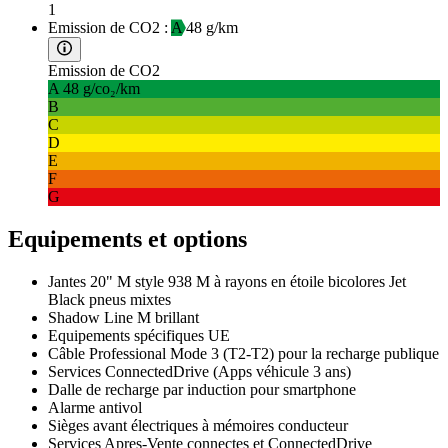
1
Emission de CO2 :
A
48 g/km
Emission de CO2
A
48 g/co₂/km
B
C
D
E
F
G
Equipements et options
Jantes 20" M style 938 M à rayons en étoile bicolores Jet
Black pneus mixtes
Shadow Line M brillant
Equipements spécifiques UE
Câble Professional Mode 3 (T2-T2) pour la recharge publique
Services ConnectedDrive (Apps véhicule 3 ans)
Dalle de recharge par induction pour smartphone
Alarme antivol
Sièges avant électriques à mémoires conducteur
Services Apres-Vente connectes et ConnectedDrive