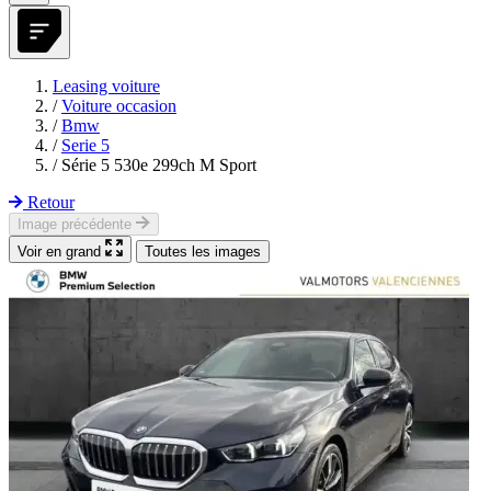
Leasing voiture
/
Voiture occasion
/
Bmw
/
Serie 5
/
Série 5 530e 299ch M Sport
Retour
Image précédente
Voir en grand
Toutes les images