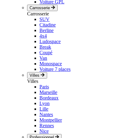
Voiture GPL
Carrosserie
Carrosserie
SUV
Citadine
Berline
4x4
Ludospace
Break
Coupé
Van
Monospace
Voiture 7 places
Villes
Villes
Paris
Marseille
Bordeaux
Lyon
Lille
Nantes
Montpellier
Rennes
Nice
Professionnel