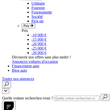
Utilitaire
Fourgon
Fourgonnette
Société
Pick-up
Prix
Prix
-10 000 €
-15 000 €
-20 000 €
-25 000 €
-30 000 €
Découvrir nos offres sans plus tarder !
Annonces voitures d'occasion
Financement auto
Blog auto
Toutes nos annonces
Quelle voiture recherchez-vous ?