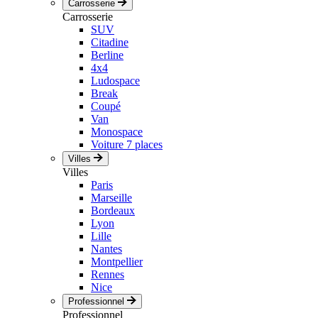
Carrosserie
Carrosserie
SUV
Citadine
Berline
4x4
Ludospace
Break
Coupé
Van
Monospace
Voiture 7 places
Villes
Villes
Paris
Marseille
Bordeaux
Lyon
Lille
Nantes
Montpellier
Rennes
Nice
Professionnel
Professionnel