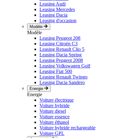
Leasing Audi
Leasing Mercedes
Leasing Dacia
Leasing d'occasion
Modèle
Modèle
Leasing Peugeot 208
Leasing Citroën C3
Leasing Renault Clio 5
Leasing Dacia Spring
Leasing Peugeot 2008
Leasing Volkswagen Golf
Leasing Fiat 500
Leasing Renault Twingo
Leasing Dacia Sandero
Energie
Energie
Voiture électrique
Voiture hybride
Voiture diesel
Voiture essence
Voiture éthanol
Voiture hybride rechargeable
Voiture GPL