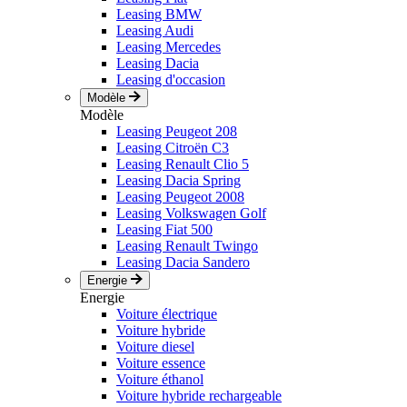
Leasing BMW
Leasing Audi
Leasing Mercedes
Leasing Dacia
Leasing d'occasion
Modèle
Modèle
Leasing Peugeot 208
Leasing Citroën C3
Leasing Renault Clio 5
Leasing Dacia Spring
Leasing Peugeot 2008
Leasing Volkswagen Golf
Leasing Fiat 500
Leasing Renault Twingo
Leasing Dacia Sandero
Energie
Energie
Voiture électrique
Voiture hybride
Voiture diesel
Voiture essence
Voiture éthanol
Voiture hybride rechargeable