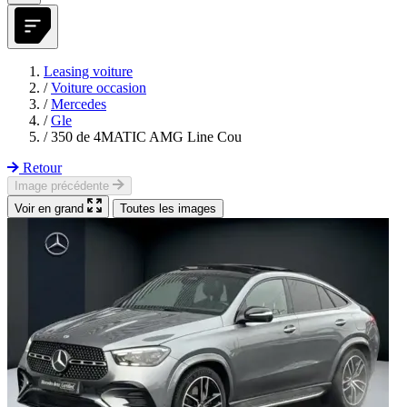
Leasing voiture
/
Voiture occasion
/
Mercedes
/
Gle
/
350 de 4MATIC AMG Line Cou
Retour
Image précédente
Voir en grand
Toutes les images