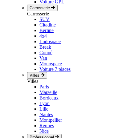
Voiture GPL
Carrosserie
Carrosserie
SUV
Citadine
Berline
4x4
Ludospace
Break
Coupé
Van
Monospace
Voiture 7 places
Villes
Villes
Paris
Marseille
Bordeaux
Lyon
Lille
Nantes
Montpellier
Rennes
Nice
Professionnel