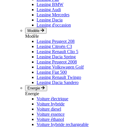
Leasing BMW
Leasing Audi
Leasing Mercedes
Leasing Dacia
Leasing d'occasion
Modèle
Modèle
Leasing Peugeot 208
Leasing Citroën C3
Leasing Renault Clio 5
Leasing Dacia Spring
Leasing Peugeot 2008
Leasing Volkswagen Golf
Leasing Fiat 500
Leasing Renault Twingo
Leasing Dacia Sandero
Energie
Energie
Voiture électrique
Voiture hybride
Voiture diesel
Voiture essence
Voiture éthanol
Voiture hybride rechargeable