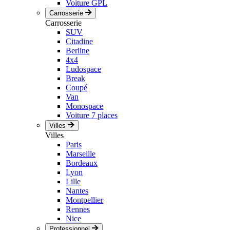
Voiture GPL
Carrosserie
Carrosserie
SUV
Citadine
Berline
4x4
Ludospace
Break
Coupé
Van
Monospace
Voiture 7 places
Villes
Villes
Paris
Marseille
Bordeaux
Lyon
Lille
Nantes
Montpellier
Rennes
Nice
Professionnel