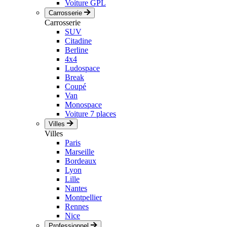
Voiture GPL
Carrosserie
Carrosserie
SUV
Citadine
Berline
4x4
Ludospace
Break
Coupé
Van
Monospace
Voiture 7 places
Villes
Villes
Paris
Marseille
Bordeaux
Lyon
Lille
Nantes
Montpellier
Rennes
Nice
Professionnel