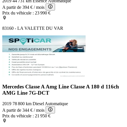
2019
44 731 km
Essence
Automatique
A partir de
394 €
/ mois
Prix du véhicule :
23 990 €
83160 - LA VALETTE DU VAR
Mercedes Classe A Amg Line
Classe A 180 d 116ch
AMG Line 7G-DCT
2019
78 800 km
Diesel
Automatique
A partir de
344 €
/ mois
Prix du véhicule :
21 950 €