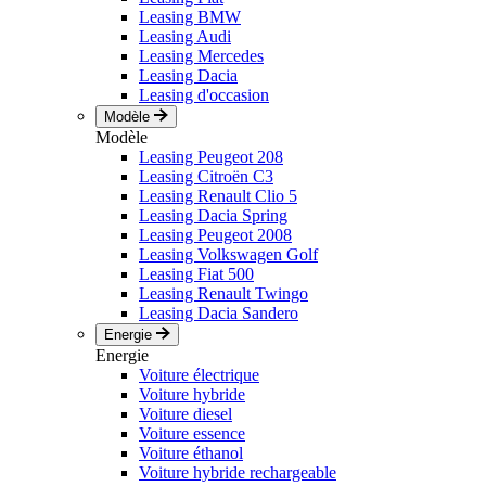
Leasing BMW
Leasing Audi
Leasing Mercedes
Leasing Dacia
Leasing d'occasion
Modèle
Modèle
Leasing Peugeot 208
Leasing Citroën C3
Leasing Renault Clio 5
Leasing Dacia Spring
Leasing Peugeot 2008
Leasing Volkswagen Golf
Leasing Fiat 500
Leasing Renault Twingo
Leasing Dacia Sandero
Energie
Energie
Voiture électrique
Voiture hybride
Voiture diesel
Voiture essence
Voiture éthanol
Voiture hybride rechargeable