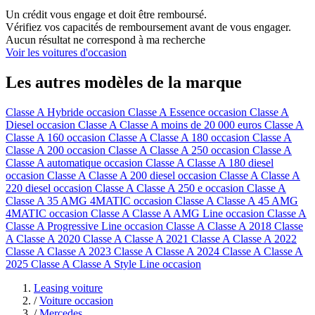
Un crédit vous engage et doit être remboursé.
Vérifiez vos capacités de remboursement avant de vous engager.
Aucun résultat ne correspond à ma recherche
Voir les voitures d'occasion
Les autres modèles de la marque
Classe A Hybride occasion
Classe A Essence occasion
Classe A
Diesel occasion
Classe A Classe A moins de 20 000 euros
Classe A
Classe A 160 occasion
Classe A Classe A 180 occasion
Classe A
Classe A 200 occasion
Classe A Classe A 250 occasion
Classe A
Classe A automatique occasion
Classe A Classe A 180 diesel
occasion
Classe A Classe A 200 diesel occasion
Classe A Classe A
220 diesel occasion
Classe A Classe A 250 e occasion
Classe A
Classe A 35 AMG 4MATIC occasion
Classe A Classe A 45 AMG
4MATIC occasion
Classe A Classe A AMG Line occasion
Classe A
Classe A Progressive Line occasion
Classe A Classe A 2018
Classe
A Classe A 2020
Classe A Classe A 2021
Classe A Classe A 2022
Classe A Classe A 2023
Classe A Classe A 2024
Classe A Classe A
2025
Classe A Classe A Style Line occasion
Leasing voiture
/
Voiture occasion
/
Mercedes