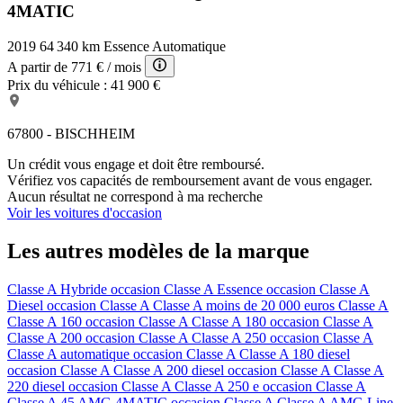
4MATIC
2019
64 340 km
Essence
Automatique
A partir de
771 €
/ mois
Prix du véhicule :
41 900 €
67800 - BISCHHEIM
Un crédit vous engage et doit être remboursé.
Vérifiez vos capacités de remboursement avant de vous engager.
Aucun résultat ne correspond à ma recherche
Voir les voitures d'occasion
Les autres modèles de la marque
Classe A Hybride occasion
Classe A Essence occasion
Classe A
Diesel occasion
Classe A Classe A moins de 20 000 euros
Classe A
Classe A 160 occasion
Classe A Classe A 180 occasion
Classe A
Classe A 200 occasion
Classe A Classe A 250 occasion
Classe A
Classe A automatique occasion
Classe A Classe A 180 diesel
occasion
Classe A Classe A 200 diesel occasion
Classe A Classe A
220 diesel occasion
Classe A Classe A 250 e occasion
Classe A
Classe A 45 AMG 4MATIC occasion
Classe A Classe A AMG Line