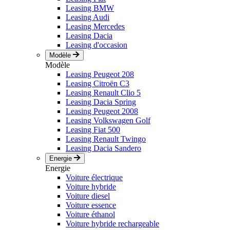
Leasing BMW
Leasing Audi
Leasing Mercedes
Leasing Dacia
Leasing d'occasion
Modèle
Modèle
Leasing Peugeot 208
Leasing Citroën C3
Leasing Renault Clio 5
Leasing Dacia Spring
Leasing Peugeot 2008
Leasing Volkswagen Golf
Leasing Fiat 500
Leasing Renault Twingo
Leasing Dacia Sandero
Energie
Energie
Voiture électrique
Voiture hybride
Voiture diesel
Voiture essence
Voiture éthanol
Voiture hybride rechargeable