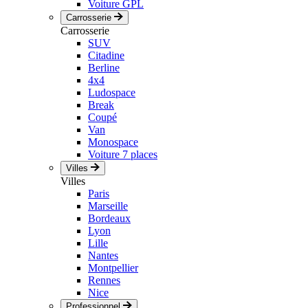
Voiture GPL
Carrosserie
Carrosserie
SUV
Citadine
Berline
4x4
Ludospace
Break
Coupé
Van
Monospace
Voiture 7 places
Villes
Villes
Paris
Marseille
Bordeaux
Lyon
Lille
Nantes
Montpellier
Rennes
Nice
Professionnel