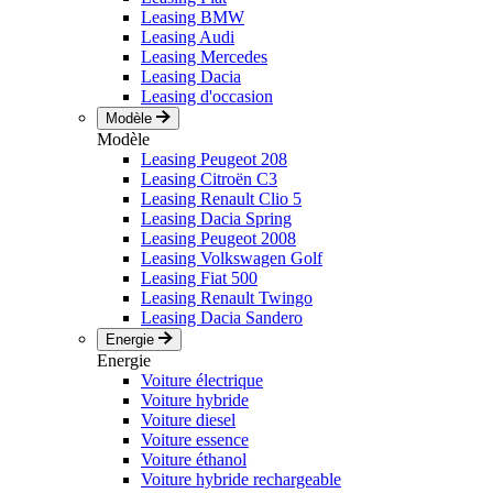
Leasing BMW
Leasing Audi
Leasing Mercedes
Leasing Dacia
Leasing d'occasion
Modèle
Modèle
Leasing Peugeot 208
Leasing Citroën C3
Leasing Renault Clio 5
Leasing Dacia Spring
Leasing Peugeot 2008
Leasing Volkswagen Golf
Leasing Fiat 500
Leasing Renault Twingo
Leasing Dacia Sandero
Energie
Energie
Voiture électrique
Voiture hybride
Voiture diesel
Voiture essence
Voiture éthanol
Voiture hybride rechargeable