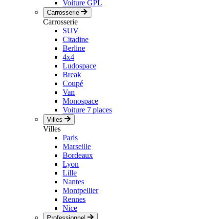
Voiture GPL
Carrosserie
Carrosserie
SUV
Citadine
Berline
4x4
Ludospace
Break
Coupé
Van
Monospace
Voiture 7 places
Villes
Villes
Paris
Marseille
Bordeaux
Lyon
Lille
Nantes
Montpellier
Rennes
Nice
Professionnel