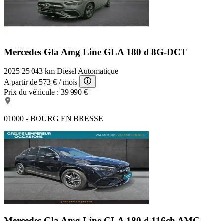
Mercedes Gla Amg Line
GLA 180 d 8G-DCT
2025
25 043 km
Diesel
Automatique
A partir de
573 €
/ mois
Prix du véhicule :
39 990 €
01000 - BOURG EN BRESSE
Mercedes Gla Amg Line
GLA 180 d 116ch AMG