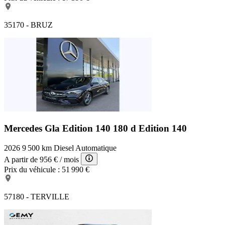
35170 - BRUZ
Mercedes Gla Edition 140
180 d Edition 140
2026
9 500 km
Diesel
Automatique
A partir de
956 €
/ mois
Prix du véhicule :
51 990 €
57180 - TERVILLE