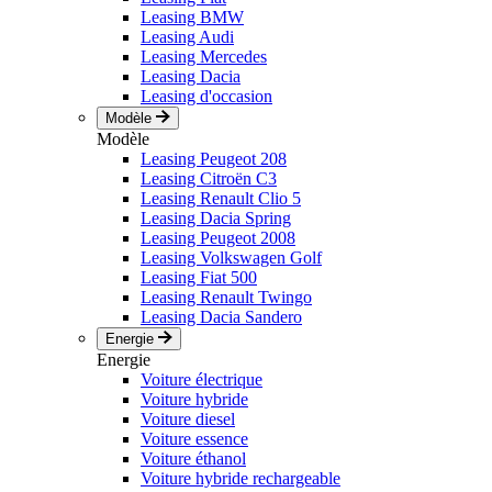
Leasing BMW
Leasing Audi
Leasing Mercedes
Leasing Dacia
Leasing d'occasion
Modèle
Modèle
Leasing Peugeot 208
Leasing Citroën C3
Leasing Renault Clio 5
Leasing Dacia Spring
Leasing Peugeot 2008
Leasing Volkswagen Golf
Leasing Fiat 500
Leasing Renault Twingo
Leasing Dacia Sandero
Energie
Energie
Voiture électrique
Voiture hybride
Voiture diesel
Voiture essence
Voiture éthanol
Voiture hybride rechargeable