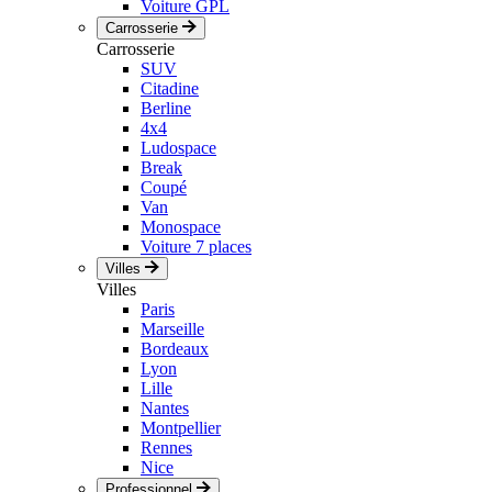
Voiture GPL
Carrosserie
Carrosserie
SUV
Citadine
Berline
4x4
Ludospace
Break
Coupé
Van
Monospace
Voiture 7 places
Villes
Villes
Paris
Marseille
Bordeaux
Lyon
Lille
Nantes
Montpellier
Rennes
Nice
Professionnel