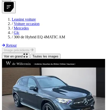
Leasing voiture
/
Voiture occasion
/
Mercedes
/
Glc
/
300 de Hybrid EQ 4MATIC AM
Retour
Image précédente
Voir en grand
Toutes les images