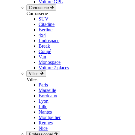
Voiture GPL
Carrosserie
Carrosserie
SUV
Citadine
Berline
4x4
Ludospace
Break
Coupé
Van
Monospace
Voiture 7 places
Villes
Villes
Paris
Marseille
Bordeaux
Lyon
Lille
Nantes
Montpellier
Rennes
Nice
Professionnel