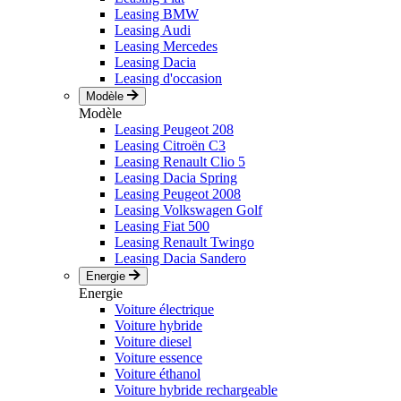
Leasing BMW
Leasing Audi
Leasing Mercedes
Leasing Dacia
Leasing d'occasion
Modèle
Modèle
Leasing Peugeot 208
Leasing Citroën C3
Leasing Renault Clio 5
Leasing Dacia Spring
Leasing Peugeot 2008
Leasing Volkswagen Golf
Leasing Fiat 500
Leasing Renault Twingo
Leasing Dacia Sandero
Energie
Energie
Voiture électrique
Voiture hybride
Voiture diesel
Voiture essence
Voiture éthanol
Voiture hybride rechargeable