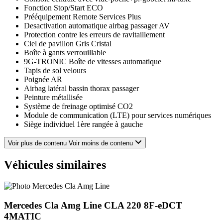
Fonction Stop/Start ECO
Prééquipement Remote Services Plus
Desactivation automatique airbag passager AV
Protection contre les erreurs de ravitaillement
Ciel de pavillon Gris Cristal
Boîte à gants verrouillable
9G-TRONIC Boîte de vitesses automatique
Tapis de sol velours
Poignée AR
Airbag latéral bassin thorax passager
Peinture métallisée
Système de freinage optimisé CO2
Module de communication (LTE) pour services numériques
Siège individuel 1ère rangée à gauche
avertisseur d'angle mort
Transmission intégrale permanente
Voir plus de contenu
Voir moins de contenu
Oeillets d'arrimage pour rails de sièges, amovibles
Siège conducteur à réglage électrique
Véhicules similaires
Accoudoirs extérieurs pour sièges individuels 2ème rangée
AR
Porte-gobelets amovible dans l'accoudoir AR
Fenêtre fixe AR
Mercedes Cla Amg Line
CLA 220 8F-eDCT
Rail plus long pour les sièges AR
Climatiseur semi-automatique TEMPMATIC AR
4MATIC
Soutien lombaire pour siège conducteur