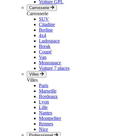
Voiture GPL
Carrosserie
Carrosserie
SUV
Citadine
Berline
4x4
Ludospace
Break
Coupé
Van
Monospace
Voiture 7 places
Villes
Villes
Paris
Marseille
Bordeaux
Lyon
Lille
Nantes
Montpellier
Rennes
Nice
Professionnel