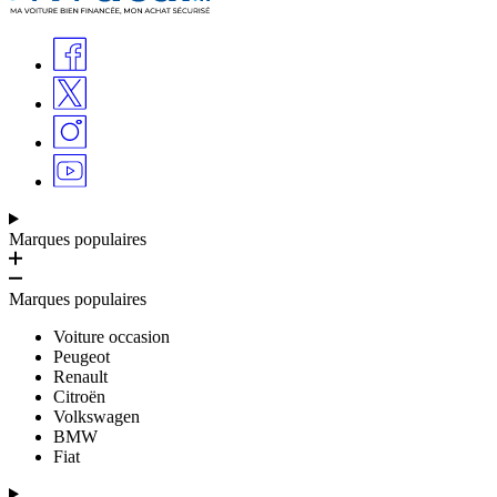
Banquette 3 places confort 1ère rangée avec siège extérieur
rabattable
Fermeture confort
Siège individuel 1ère rangée à droite
Pavé tactile
Vitres teintées
Couvercle de coffre EASY-PACK
Vitres teintées AR et côtés, noir
Extincteur 1 kg
Système de recharge sans fil pour appareils mobiles
Mises à jour Assistant de vitesse intelligent
Avertisseur de franchissement de ligne actif
Marques populaires
Frein de stationnement électrique
Rétroviseurs extérieurs chauffants à réglage électrique avec
clignotant
Marques populaires
Données véhicule codées VIN avec chiffre de contrôle
Poignée de maintien au niveau des accès
Voiture occasion
Fonction HOLD
Peugeot
Airbag passager AV
Renault
Prédisposition faisceau d'attelage
Citroën
Affichage de la pression des pneumatiques
Volkswagen
BMW
Fiat