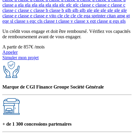
Réglage de profondeur coussin d'assise conducteur
classe a
gla
gla
gla
gla
gla
gla
glc
glc
glc
classe c
classe c
classe c
Système de navigation
classe c
classe c
classe b
classe b
glb
glb
glb
gle
gle
gle
gle
gle
gle
Blocage actif pour porte coulissante
classe e
classe e
classe e
vito
cle
cle
cle
cle
eqa
sprinter
citan
amg gt
Freinage d'urgence assisté actif
eqe
sl
classe s
eqc
cls
classe t
classe v
classe x
eqt
classe g
eqs
gls
Siège conducteur chauffant
Détecteur de panneaux de signalisation
Un crédit vous engage et doit être remboursé. Vérifiez vos capacités
Porte coulissante à gauche
de remboursement avant de vous engager.
Vitre AV gauche fixe dans le panneau latéral/la porte
coulissante
A partir de
857€
/mois
Eclairage des seuils
Appeler
Soutien lombaire pour siège passager
Simuler mon projet
Filet de rangement dossier du siège passager AV
Pneumatiques 225/55 R17
Eclairage de proximité dans les rétroviseurs extérieurs
Module de pavillon confort
Pédalier Sport
Marque de CGI Finance Groupe Société Générale
Variante de poids 3.200 kg
Pneumatiques M+S
Commande électrique pour la porte coulissante gauche
Aide au démarrage en côte
Pack Rétroviseurs
Pack Aérodynamique
Moquette AR
+ de 1 300 concessions partenaires
Rétroviseurs extérieurs rabattables automatiquement
Lunette AR ouvrant séparement