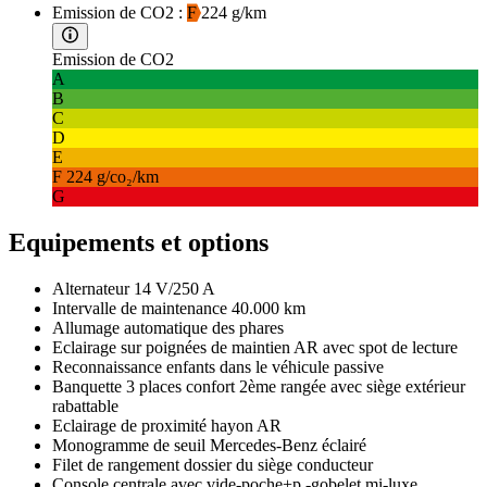
Emission de CO2 :
F
224 g/km
Emission de CO2
A
B
C
D
E
F
224 g/co₂/km
G
Equipements et options
Alternateur 14 V/250 A
Intervalle de maintenance 40.000 km
Allumage automatique des phares
Eclairage sur poignées de maintien AR avec spot de lecture
Reconnaissance enfants dans le véhicule passive
Banquette 3 places confort 2ème rangée avec siège extérieur
rabattable
Eclairage de proximité hayon AR
Monogramme de seuil Mercedes-Benz éclairé
Filet de rangement dossier du siège conducteur
Console centrale avec vide-poche+p.-gobelet mi-luxe