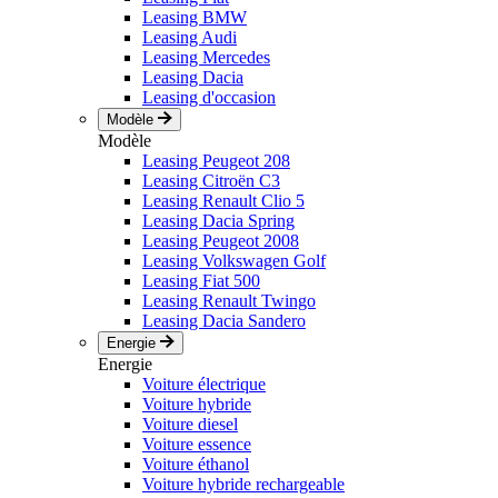
Leasing BMW
Leasing Audi
Leasing Mercedes
Leasing Dacia
Leasing d'occasion
Modèle
Modèle
Leasing Peugeot 208
Leasing Citroën C3
Leasing Renault Clio 5
Leasing Dacia Spring
Leasing Peugeot 2008
Leasing Volkswagen Golf
Leasing Fiat 500
Leasing Renault Twingo
Leasing Dacia Sandero
Energie
Energie
Voiture électrique
Voiture hybride
Voiture diesel
Voiture essence
Voiture éthanol
Voiture hybride rechargeable