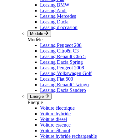
Leasing BMW
Leasing Audi
Leasing Mercedes
Leasing Dacia
Leasing d'occasion
Modèle
Modèle
Leasing Peugeot 208
Leasing Citroën C3
Leasing Renault Clio 5
Leasing Dacia Spring
Leasing Peugeot 2008
Leasing Volkswagen Golf
Leasing Fiat 500
Leasing Renault Twingo
Leasing Dacia Sandero
Energie
Energie
Voiture électrique
Voiture hybride
Voiture diesel
Voiture essence
Voiture éthanol
Voiture hybride rechargeable