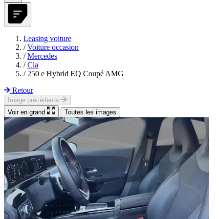
Leasing voiture
/
Voiture occasion
/
Mercedes
/
Cla
/
250 e Hybrid EQ Coupé AMG
Retour
Image précédente
Voir en grand
Toutes les images