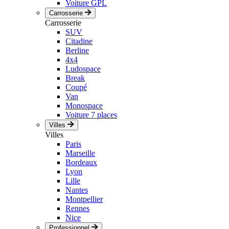
Voiture GPL
Carrosserie
Carrosserie
SUV
Citadine
Berline
4x4
Ludospace
Break
Coupé
Van
Monospace
Voiture 7 places
Villes
Villes
Paris
Marseille
Bordeaux
Lyon
Lille
Nantes
Montpellier
Rennes
Nice
Professionnel