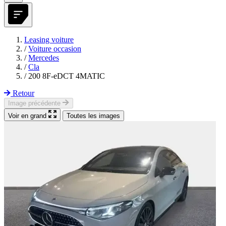
Leasing voiture
/
Voiture occasion
/
Mercedes
/
Cla
/
200 8F-eDCT 4MATIC
Retour
Image précédente
Voir en grand
Toutes les images