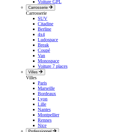
Voiture GPL
Carrosserie
Carrosserie
SUV
Citadine
Berline
4x4
Ludospace
Break
Coupé
Van
Monospace
Voiture 7 places
Villes
Villes
Paris
Marseille
Bordeaux
Lyon
Lille
Nantes
Montpellier
Rennes
Nice
Professionnel