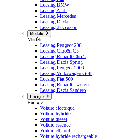
Leasing BMW
Leasing Audi
Leasing Mercedes
Leasing Dacia
Leasing d'occasion
Modèle
Modèle
Leasing Peugeot 208
Leasing Citroën C3
Leasing Renault Clio 5
Leasing Dacia Spring
Leasing Peugeot 2008
Leasing Volkswagen Golf
Leasing Fiat 500
Leasing Renault Twingo
Leasing Dacia Sandero
Energie
Energie
Voiture électrique
Voiture hybride
Voiture diesel
Voiture essence
Voiture éthanol
Voiture hybride rechargeable