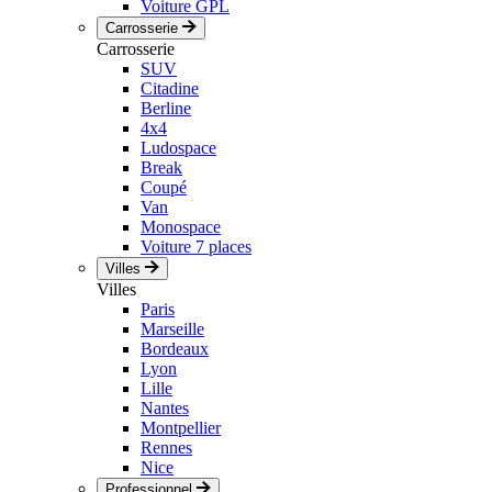
Voiture GPL
Carrosserie
Carrosserie
SUV
Citadine
Berline
4x4
Ludospace
Break
Coupé
Van
Monospace
Voiture 7 places
Villes
Villes
Paris
Marseille
Bordeaux
Lyon
Lille
Nantes
Montpellier
Rennes
Nice
Professionnel