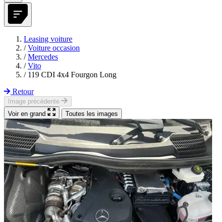
Leasing voiture
/
Voiture occasion
/
Mercedes
/
Vito
/
119 CDI 4x4 Fourgon Long
Retour
Image précédente
Voir en grand
Toutes les images