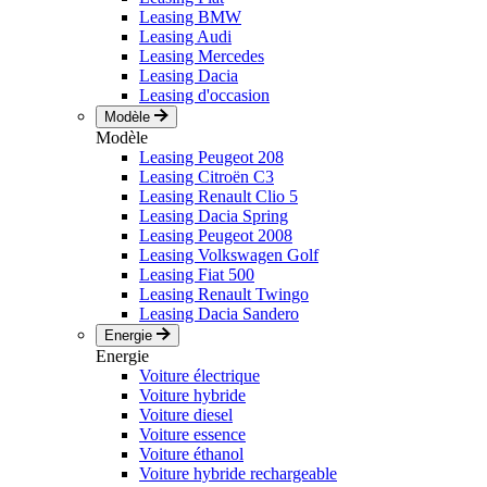
Leasing BMW
Leasing Audi
Leasing Mercedes
Leasing Dacia
Leasing d'occasion
Modèle
Modèle
Leasing Peugeot 208
Leasing Citroën C3
Leasing Renault Clio 5
Leasing Dacia Spring
Leasing Peugeot 2008
Leasing Volkswagen Golf
Leasing Fiat 500
Leasing Renault Twingo
Leasing Dacia Sandero
Energie
Energie
Voiture électrique
Voiture hybride
Voiture diesel
Voiture essence
Voiture éthanol
Voiture hybride rechargeable