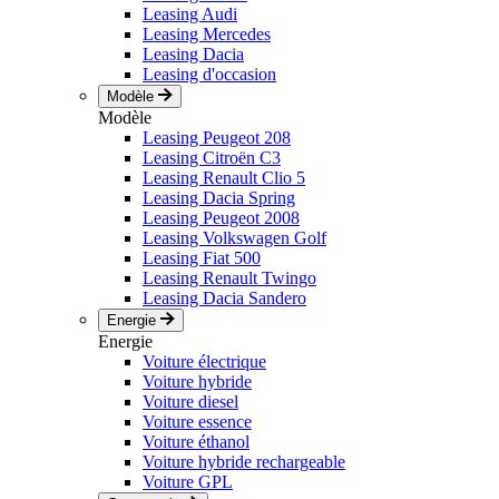
Leasing Audi
Leasing Mercedes
Leasing Dacia
Leasing d'occasion
Modèle
Modèle
Leasing Peugeot 208
Leasing Citroën C3
Leasing Renault Clio 5
Leasing Dacia Spring
Leasing Peugeot 2008
Leasing Volkswagen Golf
Leasing Fiat 500
Leasing Renault Twingo
Leasing Dacia Sandero
Energie
Energie
Voiture électrique
Voiture hybride
Voiture diesel
Voiture essence
Voiture éthanol
Voiture hybride rechargeable
Voiture GPL