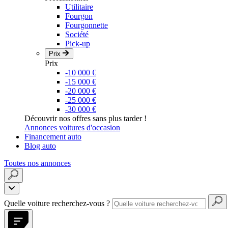
Utilitaire
Fourgon
Fourgonnette
Société
Pick-up
Prix
Prix
-10 000 €
-15 000 €
-20 000 €
-25 000 €
-30 000 €
Découvrir nos offres sans plus tarder !
Annonces voitures d'occasion
Financement auto
Blog auto
Toutes nos annonces
Quelle voiture recherchez-vous ?