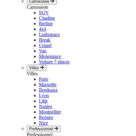
Carrosserie
Carrosserie
SUV
Citadine
Berline
4x4
Ludospace
Break
Coupé
Van
Monospace
Voiture 7 places
Villes
Villes
Paris
Marseille
Bordeaux
Lyon
Lille
Nantes
Montpellier
Rennes
Nice
Professionnel
Professionnel