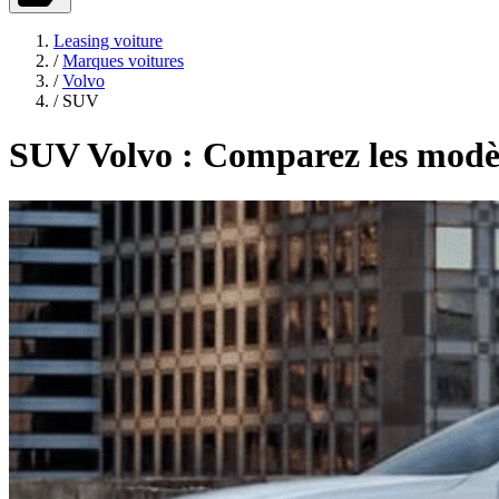
Leasing voiture
/
Marques voitures
/
Volvo
/
SUV
SUV Volvo : Comparez les modèle