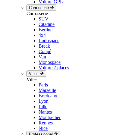
Voiture GPL
Carrosserie
Carrosserie
SUV
Citadine
Berline
4x4
Ludospace
Break
Coupé
Van
Monospace
Voiture 7 places
Villes
Villes
Paris
Marseille
Bordeaux
Lyon
Lille
Nantes
Montpellier
Rennes
Nice
Professionnel