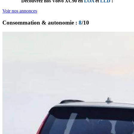
Découvrez nos Volvo XC90 en
LOA
et
LLD
!
Voir nos annonces
Consommation & autonomie :
8
/10