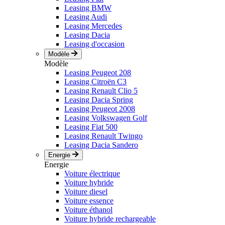
Leasing BMW
Leasing Audi
Leasing Mercedes
Leasing Dacia
Leasing d'occasion
Modèle
Modèle
Leasing Peugeot 208
Leasing Citroën C3
Leasing Renault Clio 5
Leasing Dacia Spring
Leasing Peugeot 2008
Leasing Volkswagen Golf
Leasing Fiat 500
Leasing Renault Twingo
Leasing Dacia Sandero
Energie
Energie
Voiture électrique
Voiture hybride
Voiture diesel
Voiture essence
Voiture éthanol
Voiture hybride rechargeable