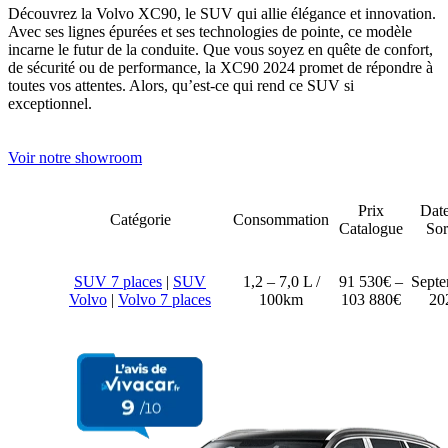
Découvrez la Volvo XC90, le SUV qui allie élégance et innovation.
Avec ses lignes épurées et ses technologies de pointe, ce modèle
incarne le futur de la conduite. Que vous soyez en quête de confort,
de sécurité ou de performance, la XC90 2024 promet de répondre à
toutes vos attentes. Alors, qu’est-ce qui rend ce SUV si
exceptionnel.
Voir notre showroom
Prix
Date
Catégorie
Consommation
Catalogue
Sor
SUV 7 places
|
SUV
1,2 – 7,0 L /
91 530€ –
Sept
Volvo
|
Volvo 7 places
100km
103 880€
20