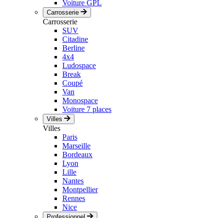
Voiture GPL
Carrosserie
Carrosserie
SUV
Citadine
Berline
4x4
Ludospace
Break
Coupé
Van
Monospace
Voiture 7 places
Villes
Villes
Paris
Marseille
Bordeaux
Lyon
Lille
Nantes
Montpellier
Rennes
Nice
Professionnel