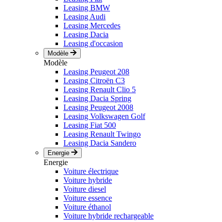
Leasing BMW
Leasing Audi
Leasing Mercedes
Leasing Dacia
Leasing d'occasion
Modèle
Modèle
Leasing Peugeot 208
Leasing Citroën C3
Leasing Renault Clio 5
Leasing Dacia Spring
Leasing Peugeot 2008
Leasing Volkswagen Golf
Leasing Fiat 500
Leasing Renault Twingo
Leasing Dacia Sandero
Energie
Energie
Voiture électrique
Voiture hybride
Voiture diesel
Voiture essence
Voiture éthanol
Voiture hybride rechargeable