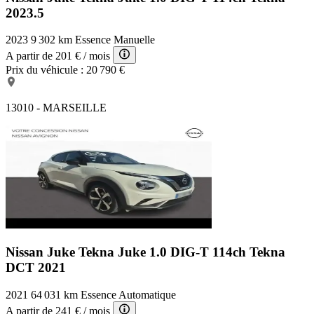
2023.5
2023
9 302 km
Essence
Manuelle
A partir de
201 €
/ mois
Prix du véhicule :
20 790 €
13010 - MARSEILLE
Nissan Juke Tekna
Juke 1.0 DIG-T 114ch Tekna
DCT 2021
2021
64 031 km
Essence
Automatique
A partir de
241 €
/ mois