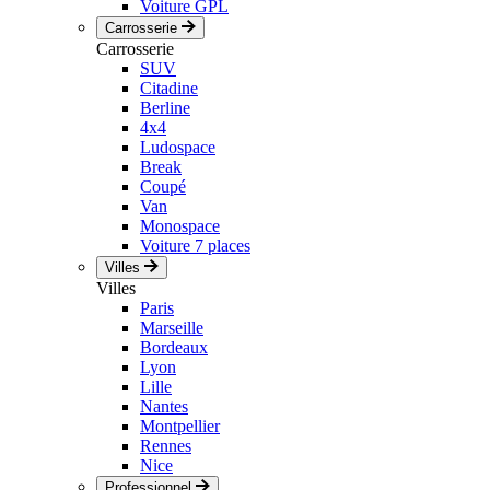
Voiture GPL
Carrosserie
Carrosserie
SUV
Citadine
Berline
4x4
Ludospace
Break
Coupé
Van
Monospace
Voiture 7 places
Villes
Villes
Paris
Marseille
Bordeaux
Lyon
Lille
Nantes
Montpellier
Rennes
Nice
Professionnel