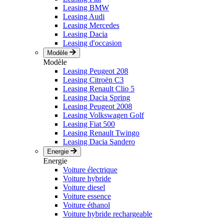
Leasing BMW
Leasing Audi
Leasing Mercedes
Leasing Dacia
Leasing d'occasion
Modèle
Modèle
Leasing Peugeot 208
Leasing Citroën C3
Leasing Renault Clio 5
Leasing Dacia Spring
Leasing Peugeot 2008
Leasing Volkswagen Golf
Leasing Fiat 500
Leasing Renault Twingo
Leasing Dacia Sandero
Energie
Energie
Voiture électrique
Voiture hybride
Voiture diesel
Voiture essence
Voiture éthanol
Voiture hybride rechargeable